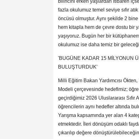
bilincini erken yaşlardan itibaren iç
fazla okulumuz temel seviye sıfır a
öncüsü olmuştur. Aynı şekilde 2 bine
hem kitapla hem de çevre dostu bir 
yaşıyoruz. Bugün her bir kütüphanemiz,
okulumuz ise daha temiz bir geleceği
'BUGÜNE KADAR 15 MİLYONUN ÜZ
BULUŞTURDUK'
Milli Eğitim Bakan Yardımcısı Ökten, "
Modeli çerçevesinde hedefimiz; öğrencil
geçirdiğimiz 2026 Uluslararası Sıfır A
öğrencilerin aynı hedefler altında bul
Yarışma kapsamında yer alan 4 katego
etmektedir. İleri dönüşüm odaklı fayd
çıkarılıp değere dönüştürülebileceğini