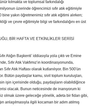
nür kılmakta ve toplumsal farkındalığı
ilyonun üzerinde öğrencimizi sıfır atık eğitimiyle
bine yakın öğretmenimiz sıfır atık eğitimi alırken;
liği ve çevre eğitimiyle bilgi ve farkındalığını en üst
UĞU, BİR HAFTA VE ETKİNLİKLER SERİSİ
Sıfır Atığın Başkenti' iddiasıyla yola çıktı ve Emine
e, Sıfır Atık Vakfımız'ın koordinasyonunda,
Sıfır Atık Haftası olarak kutlanılıyor. Bin 500'ün
or. Bütün paydaşlar kamu, sivil toplum kuruluşları,
sin işin içerisinde olduğu, paydaşların olabildiğince
 serisi olacak. Bunun neticesinde de inanıyorum ki
z olmak üzere geleceğe yönelik, adeta bir fidan gibi,
tığın anlaşılmasıyla ilgili kocaman bir adım atılmış