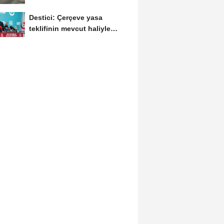
birbirine...
Destici: Çerçeve yasa
teklifinin mevcut haliyle
kabulünü doğru bulmuyoruz