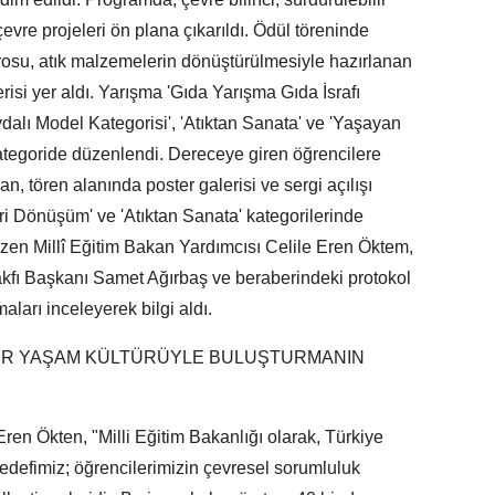
 çevre projeleri ön plana çıkarıldı. Ödül töreninde
orosu, atık malzemelerin dönüştürülmesiyle hazırlanan
terisi yer aldı. Yarışma 'Gıda Yarışma Gıda İsrafı
dalı Model Kategorisi', 'Atıktan Sanata' ve 'Yaşayan
ategoride düzenlendi. Dereceye giren öğrencilere
n, tören alanında poster galerisi ve sergi açılışı
eri Dönüşüm' ve 'Atıktan Sanata' kategorilerinde
 gezen Millî Eğitim Bakan Yardımcısı Celile Eren Öktem,
 Vakfı Başkanı Samet Ağırbaş ve beraberindeki protokol
maları inceleyerek bilgi aldı.
 BİR YAŞAM KÜLTÜRÜYLE BULUŞTURMANIN
Eren Ökten, "Milli Eğitim Bakanlığı olarak, Türkiye
edefimiz; öğrencilerimizin çevresel sorumluluk