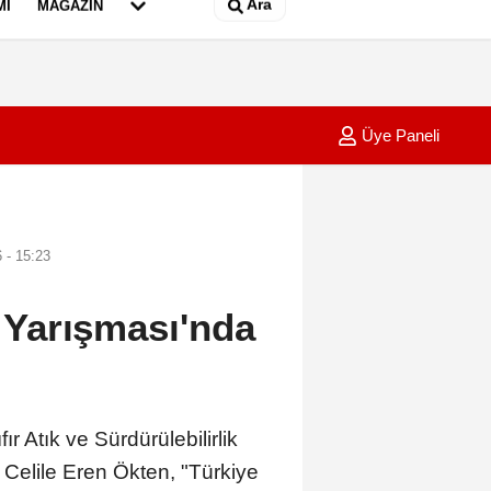
Ara
MI
MAGAZIN
Üye Paneli
kli bisiklet çarpıştı; 1 ağır yaralı
17:16
Anız ya
 - 15:23
k Yarışması'nda
k ve Sürdürülebilirlik
Celile Eren Ökten, "Türkiye