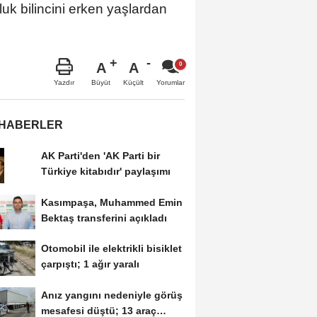
uk bilincini erken yaşlardan
A
A
Büyüt
Küçült
Yazdır
Yorumlar
 HABERLER
AK Parti'den 'AK Parti bir
Türkiye kitabıdır' paylaşımı
Kasımpaşa, Muhammed Emin
Bektaş transferini açıkladı
Otomobil ile elektrikli bisiklet
çarpıştı; 1 ağır yaralı
Anız yangını nedeniyle görüş
mesafesi düştü; 13 araç