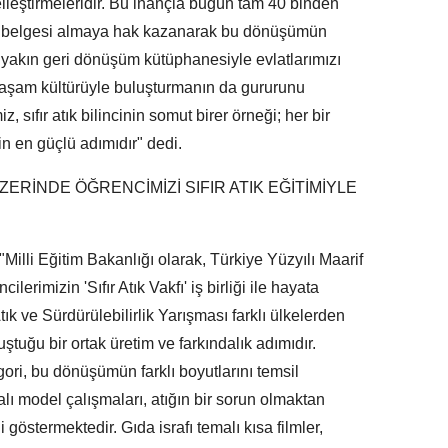
selleştirmeleridir. Bu inançla bugün tam 40 binden
tık belgesi almaya hak kazanarak bu dönüşümün
 yakın geri dönüşüm kütüphanesiyle evlatlarımızı
yaşam kültürüyle buluşturmanın da gururunu
 sıfır atık bilincinin somut birer örneği; her bir
n en güçlü adımıdır" dedi.
ERİNDE ÖĞRENCİMİZİ SIFIR ATIK EĞİTİMİYLE
Milli Eğitim Bakanlığı olarak, Türkiye Yüzyılı Maarif
erimizin 'Sıfır Atık Vakfı' iş birliği ile hayata
tık ve Sürdürülebilirlik Yarışması farklı ülkelerden
uştuğu bir ortak üretim ve farkındalık adımıdır.
ri, bu dönüşümün farklı boyutlarını temsil
alı model çalışmaları, atığın bir sorun olmaktan
 göstermektedir. Gıda israfı temalı kısa filmler,