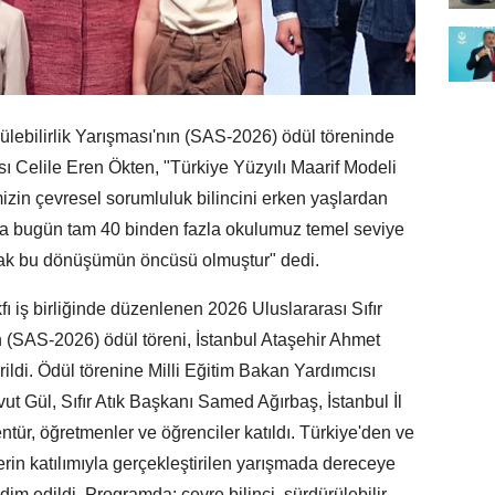
̈rülebilirlik Yarışması'nın (SAS-2026) ödül töreninde
ı Celile Eren Ökten, "Türkiye Yüzyılı Maarif Modeli
izin çevresel sorumluluk bilincini erken yaşlardan
nçla bugün tam 40 binden fazla okulumuz temel seviye
arak bu dönüşümün öncüsü olmuştur" dedi.
akfı iş birliğinde düzenlenen 2026 Uluslararası Sıfır
'nın (SAS-2026) ödül töreni, İstanbul Ataşehir Ahmet
ildi. Ödül törenine Milli Eğitim Bakan Yardımcısı
ut Gül, Sıfır Atık Başkanı Samed Ağırbaş, İstanbul İl
tür, öğretmenler ve öğrenciler katıldı. Türkiye'den ve
erin katılımıyla gerçekleştirilen yarışmada dereceye
im edildi. Programda; çevre bilinci, sürdürülebilir