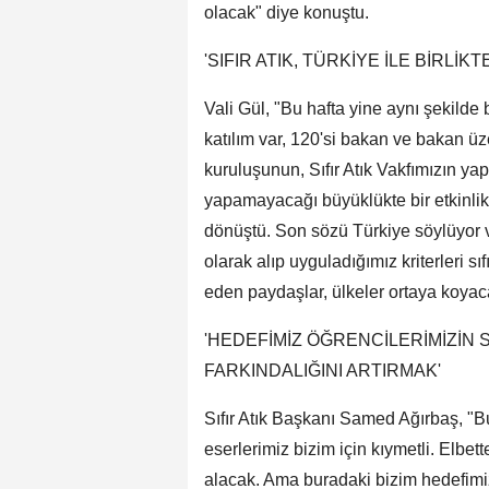
olacak" diye konuştu.
'SIFIR ATIK, TÜRKİYE İLE BİRL
Vali Gül, "Bu hafta yine aynı şekilde
katılım var, 120'si bakan ve bakan üze
kuruluşunun, Sıfır Atık Vakfımızın yapt
yapamayacağı büyüklükte bir etkinlik. 
dönüştü. Son sözü Türkiye söylüyor ve
olarak alıp uyguladığımız kriterleri sıf
eden paydaşlar, ülkeler ortaya koyaca
'HEDEFİMİZ ÖĞRENCİLERİMİZİN S
FARKINDALIĞINI ARTIRMAK'
Sıfır Atık Başkanı Samed Ağırbaş, "
eserlerimiz bizim için kıymetli. Elbet
alacak. Ama buradaki bizim hedefimiz