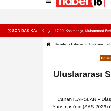
Künye
İletişim
Gizlilik İlkeleri
Çer
SON DAKİKA:
ır' paylaşımı
17:20
Kasımpaşa, Muhammed Emin B
Haberler
Haberler
Uluslararası Sıfı
HABE
Uluslararası S
Canan İLARSLAN – Ulaşcan
Yarışması'nın (SAS-2026) ö