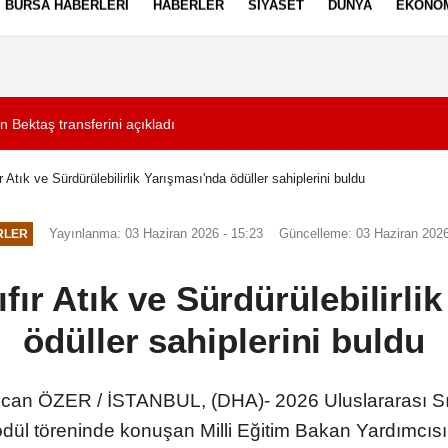
BURSA HABERLERI
HABERLER
SIYASET
DÜNYA
EKONO
ez Politikası
Kullanım Şartları
ektaş transferini açıkladı
17:18
Otomobil ile elektri
r Atık ve Sürdürülebilirlik Yarışması'nda ödüller sahiplerini buldu
Yayınlanma: 03 Haziran 2026 - 15:23
Güncelleme: 03 Haziran 2026
RLER
ıfır Atık ve Sürdürülebilirli
ödüller sahiplerini buldu
 ÖZER / İSTANBUL, (DHA)- 2026 Uluslararası Sıfır Atı
dül töreninde konuşan Milli Eğitim Bakan Yardımcısı 