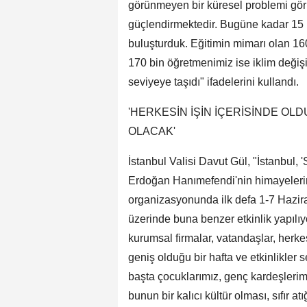
görünmeyen bir küresel problemi görü
güçlendirmektedir. Bugüne kadar 15 m
buluşturduk. Eğitimin mimarı olan 160 
170 bin öğretmenimiz ise iklim değişik
seviyeye taşıdı" ifadelerini kullandı.
'HERKESİN İŞİN İÇERİSİNDE OLD
OLACAK'
İstanbul Valisi Davut Gül, "İstanbul, '
Erdoğan Hanımefendi'nin himayelerind
organizasyonunda ilk defa 1-7 Haziran 
üzerinde buna benzer etkinlik yapılıy
kurumsal firmalar, vatandaşlar, herke
geniş olduğu bir hafta ve etkinlikler
başta çocuklarımız, genç kardeşlerimi
bunun bir kalıcı kültür olması, sıfır a