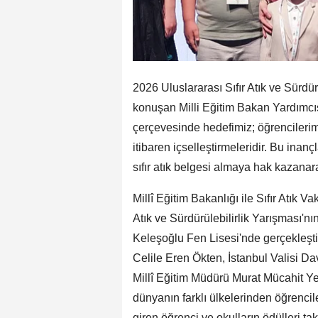
2026 Uluslararası Sıfır Atık ve Sürdu
konuşan Milli Eğitim Bakan Yardımcıs
çerçevesinde hedefimiz; öğrencilerim
itibaren içselleştirmeleridir. Bu ina
sıfır atık belgesi almaya hak kazan
Millî Eğitim Bakanlığı ile Sıfır Atık V
Atık ve Sürdürülebilirlik Yarışması
Keleşoğlu Fen Lisesi'nde gerçekleştir
Celile Eren Ökten, İstanbul Valisi Dav
Millî Eğitim Müdürü Murat Mücahit Yen
dünyanın farklı ülkelerinden öğrencil
giren öğrenci ve okulların ödülleri takd