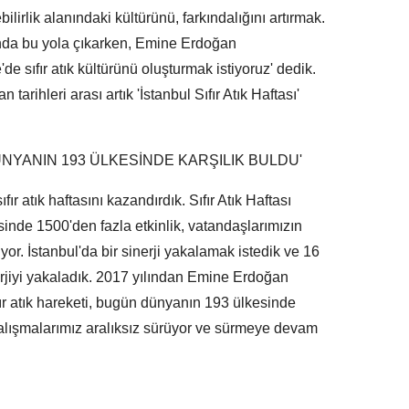
bilirlik alanındaki kültürünü, farkındalığını artırmak.
ılında bu yola çıkarken, Emine Erdoğan
de sıfır atık kültürünü oluşturmak istiyoruz' dedik.
arihleri arası artık 'İstanbul Sıfır Atık Haftası'
ÜNYANIN 193 ÜLKESİNDE KARŞILIK BULDU'
fır atık haftasını kazandırdık. Sıfır Atık Haftası
nde 1500'den fazla etkinlik, vatandaşlarımızın
r. İstanbul'da bir sinerji yakalamak istedik ve 16
rjiyi yakaladık. 2017 yılından Emine Erdoğan
ır atık hareketi, bugün dünyanın 193 ülkesinde
 çalışmalarımız aralıksız sürüyor ve sürmeye devam