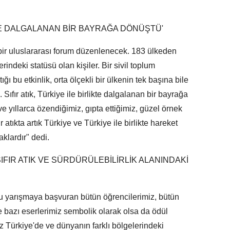
İKTE DALGALANAN BİR BAYRAĞA DÖNÜŞTÜ'
 bir uluslararası forum düzenlenecek. 183 ülkeden
rindeki statüsü olan kişiler. Bir sivil toplum
ığı bu etkinlik, orta ölçekli bir ülkenin tek başına bile
Sıfır atık, Türkiye ile birlikte dalgalanan bir bayrağa
 yıllarca özendiğimiz, gıpta ettiğimiz, güzel örnek
ır atıkta artık Türkiye ve Türkiye ile birlikte hareket
klardır" dedi.
IFIR ATIK VE SÜRDÜRÜLEBİLİRLİK ALANINDAKİ
Bu yarışmaya başvuran bütün öğrencilerimiz, bütün
te bazı eserlerimiz sembolik olarak olsa da ödül
 Türkiye'de ve dünyanın farklı bölgelerindeki