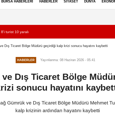
BURSA HABERLERI
HABERLER
SIYASET
DÜNYA
EKONO
ez Politikası
Kullanım Şartları
8'i turist 10 yaralı
12:09
Göztepe ile Trabzo
 Dış Ticaret Bölge Müdürü geçirdiği kalp krizi sonucu hayatını kaybetti
Yayınlanma: 08 Haziran 2026 - 05:41
HABERLER
e Dış Ticaret Bölge Müdür
rizi sonucu hayatını kaybet
 Gümrük ve Dış Ticaret Bölge Müdürü Mehmet Tunca
kalp krizinin ardından hayatını kaybetti