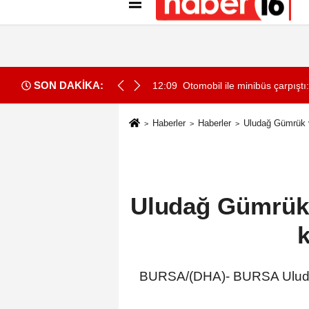
Künye
İletişim
Gizlilik İlkeleri
Çer
SON DAKİKA:
a hazır
12:09
Otomobil ile minibüs çarpıştı: 
Haberler
Haberler
Uludağ Gümrük ve
Uludağ Gümrük v
k
BURSA/(DHA)- BURSA Uludağ