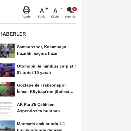
A
A
Büyüt
Küçült
Yazdır
Yorumlar
 HABERLER
Samsunspor, Kasımpaşa
hazırlık maçına hazır
Otomobil ile minibüs çarpıştı:
8'i turist 10 yaralı
Göztepe ile Trabzonspor,
İsmail Köybaşı'nın jübilesi
için...
AK Parti'li Çelik'ten
Aspendos'ta bulunan
'Asklepios'...
Marmaris açıklarında 4.1
büyüklüğünde deprem