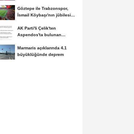
Göztepe ile Trabzonspor,
İsmail Köybaşı'nın jübilesi
için...
AK Parti'li Çelik'ten
Aspendos'ta bulunan
'Asklepios'...
Marmaris açıklarında 4.1
büyüklüğünde deprem