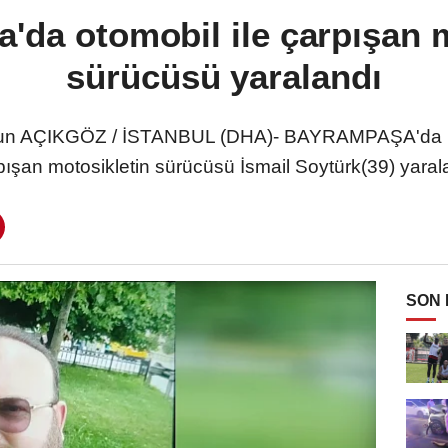
'da otomobil ile çarpışan m
sürücüsü yaralandı
un AÇIKGÖZ / İSTANBUL (DHA)- BAYRAMPAŞA'da hal
pışan motosikletin sürücüsü İsmail Soytürk(39) yaral
SON