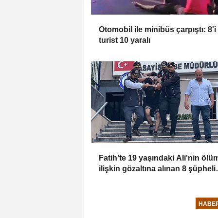
Otomobil ile minibüs çarpıştı: 8'i
turist 10 yaralı
Fatih'te 19 yaşındaki Ali'nin öl
ilişkin gözaltına alınan 8 şüpheli
adliyeye sevk edildi
HABE