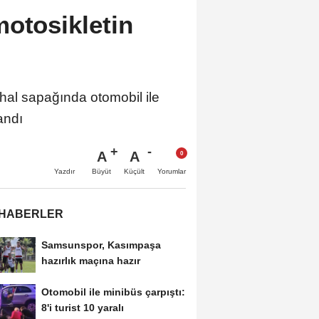
otosikletin
 sapağında otomobil ile
andı
A
A
Büyüt
Küçült
Yazdır
Yorumlar
 HABERLER
Samsunspor, Kasımpaşa
hazırlık maçına hazır
Otomobil ile minibüs çarpıştı:
8'i turist 10 yaralı