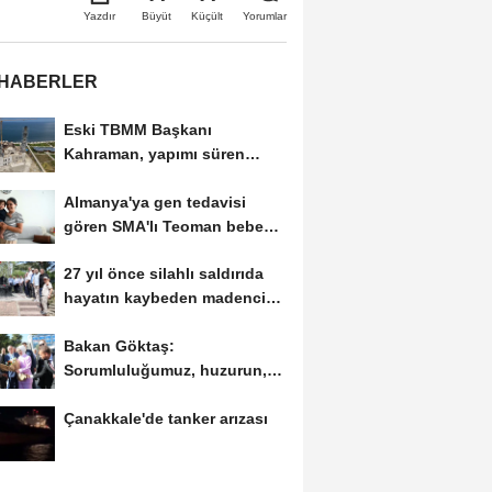
Büyüt
Küçült
Yazdır
Yorumlar
 HABERLER
Eski TBMM Başkanı
Kahraman, yapımı süren
Recep Tayyip Erdoğan
Almanya'ya gen tedavisi
Camii'nde...
gören SMA'lı Teoman bebek
döndü
27 yıl önce silahlı saldırıda
hayatın kaybeden madenci
başkanı...
Bakan Göktaş:
Sorumluluğumuz, huzurun,
sosyal dayanışmayla daha
Çanakkale'de tanker arızası
da...