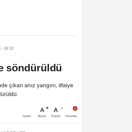
 - 08:32
te söndürüldü
 çıkan anız yangını, itfaiye
dürüldü
A
A
Büyüt
Küçült
Yazdır
Yorumlar