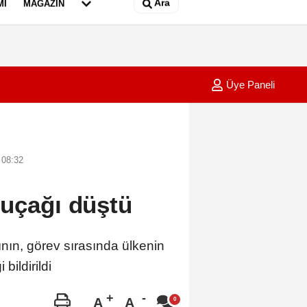
Ara
MI
MAGAZIN
Üye Paneli
ı saldırıda hayatın kaybeden madenci başkanı anıldı
17:36
Bakan 
 08:32
 uçağı düştü
ın, görev sırasında ülkenin
bildirildi
A
A