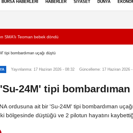
BURSA HABERLERI
HABERLER
SIYASET
DÜNYA
EKONO
ez Politikası
Kullanım Şartları
ren SMA'lı Teoman bebek döndü
17:44
27 yıl önce silahl
M' tipi bombardıman uçağı düştü
Yayınlanma: 17 Haziran 2026 - 08:32
Güncelleme: 17 Haziran 2026 -
YA
'Su-24M' tipi bombardıman
rdusuna ait bir 'Su-24M' tipi bombardıman uçağın
i bölgesinde düştüğü ve 2 pilotun hayatını kaybettiği 