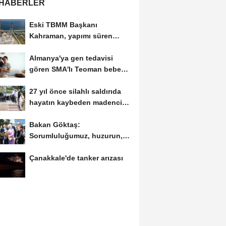
 HABERLER
Eski TBMM Başkanı
Kahraman, yapımı süren
Recep Tayyip Erdoğan
Almanya'ya gen tedavisi
Camii'nde...
gören SMA'lı Teoman bebek
döndü
27 yıl önce silahlı saldırıda
hayatın kaybeden madenci
başkanı...
Bakan Göktaş:
Sorumluluğumuz, huzurun,
sosyal dayanışmayla daha
Çanakkale'de tanker arızası
da...