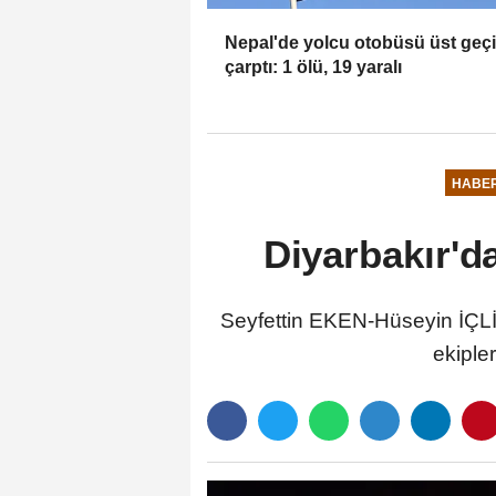
Nepal'de yolcu otobüsü üst geç
çarptı: 1 ölü, 19 yaralı
HABE
Diyarbakır'd
Seyfettin EKEN-Hüseyin İÇLİ
ekiple