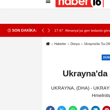
Künye
İletişim
Gizlilik İlkeleri
Çer
SON DAKİKA:
süren Recep Tayyip Erdoğan Camii'nde incelemede bulundu
17:47
Almanya'ya gen tedavisi gö
Haberler
Dünya
Ukrayna'da 'Su-24
DÜN
Ukrayna'da 
UKRAYNA, (DHA) - UKRAYNA o
Hmelnitsk