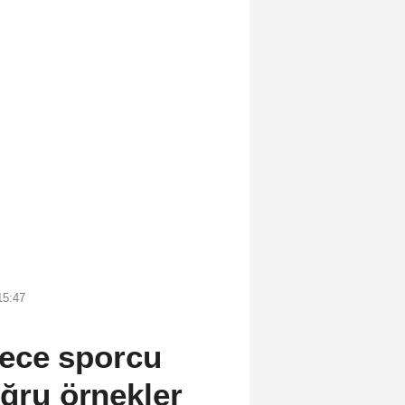
15:47
ece sporcu
oğru örnekler