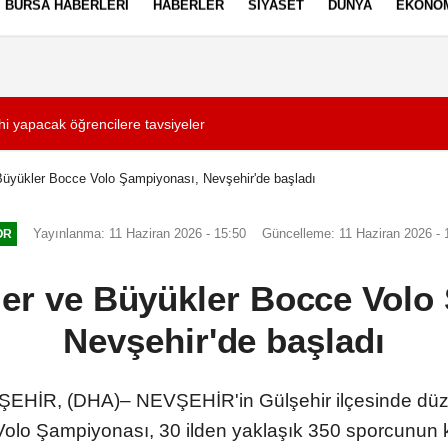
BURSA HABERLERI
HABERLER
SIYASET
DÜNYA
EKONO
ez Politikası
Kullanım Şartları
hi yapacak öğrencilere tavsiyeler
09:39
Niğde'nin son sara
Büyükler Bocce Volo Şampiyonası, Nevşehir'de başladı
Yayınlanma: 11 Haziran 2026 - 15:50
Güncelleme: 11 Haziran 2026 - 
OR
ler ve Büyükler Bocce Volo
Nevşehir'de başladı
R, (DHA)– NEVŞEHİR'in Gülşehir ilçesinde düzen
olo Şampiyonası, 30 ilden yaklaşık 350 sporcunun ka