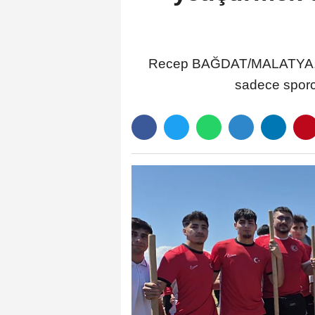
Recep BAĞDAT/MALATYA,(D
sadece sporcu