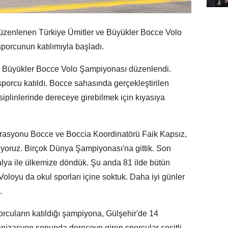
üzenlenen Türkiye Ümitler ve Büyükler Bocce Volo
porcunun katılımıyla başladı.
ve Büyükler Bocce Volo Şampiyonası düzenlendi.
orcu katıldı. Bocce sahasında gerçekleştirilen
siplinlerinde dereceye girebilmek için kıyasıya
rasyonu Bocce ve Boccia Koordinatörü Faik Kapsız,
ışıyoruz. Birçok Dünya Şampiyonası'na gittik. Son
lya ile ülkemize döndük. Şu anda 81 ilde bütün
Voloyu da okul sporları içine soktuk. Daha iyi günler
.
porcuların katıldığı şampiyona, Gülşehir'de 14
izasyon sonunda dereceye giren sporcular çeşitli