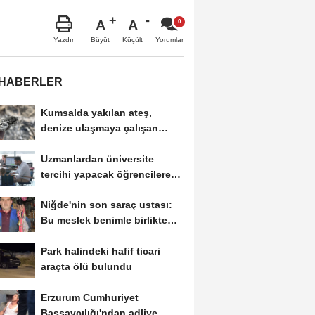
A
A
Büyüt
Küçült
Yazdır
Yorumlar
 HABERLER
Kumsalda yakılan ateş,
denize ulaşmaya çalışan
yavru carettanın...
Uzmanlardan üniversite
tercihi yapacak öğrencilere
tavsiyeler
Niğde'nin son saraç ustası:
Bu meslek benimle birlikte
tarih olacak
Park halindeki hafif ticari
araçta ölü bulundu
Erzurum Cumhuriyet
Başsavcılığı'ndan adliye