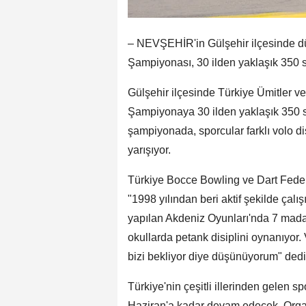
– NEVŞEHİR'in Gülşehir ilçesinde d
Şampiyonası, 30 ilden yaklaşık 350 s
Gülşehir ilçesinde Türkiye Ümitler 
Şampiyonaya 30 ilden yaklaşık 350 sp
şampiyonada, sporcular farklı volo di
yarışıyor.
Türkiye Bocce Bowling ve Dart Fede
"1998 yılından beri aktif şekilde çal
yapılan Akdeniz Oyunları'nda 7 mada
okullarda petank disiplini oynanıyor. 
bizi bekliyor diye düşünüyorum" dedi
Türkiye'nin çeşitli illerinden gelen s
Haziran'a kadar devam edecek. Organ