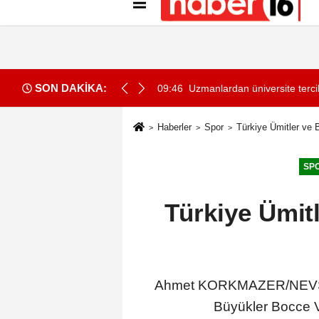
Künye
İletişim
Gizlilik İlkeleri
Çer
SON DAKİKA:
a çalışan yavru carettanın ölümüne neden oldu
09:46
Uzmanlardan üniversite terci
Haberler
Spor
Türkiye Ümitler ve 
SP
Türkiye Ümit
Ahmet KORKMAZER/NEVŞEHİ
Büyükler Bocce V