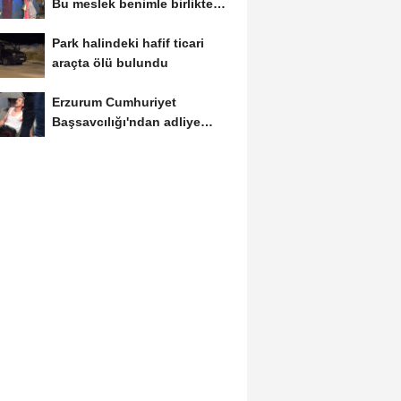
Bu meslek benimle birlikte
tarih olacak
Park halindeki hafif ticari
araçta ölü bulundu
Erzurum Cumhuriyet
Başsavcılığı'ndan adliye
binasındaki yangına...