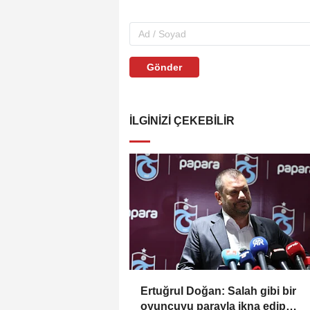
Gönder
İLGINIZI ÇEKEBILIR
Ertuğrul Doğan: Salah gibi bir
oyuncuyu parayla ikna edip