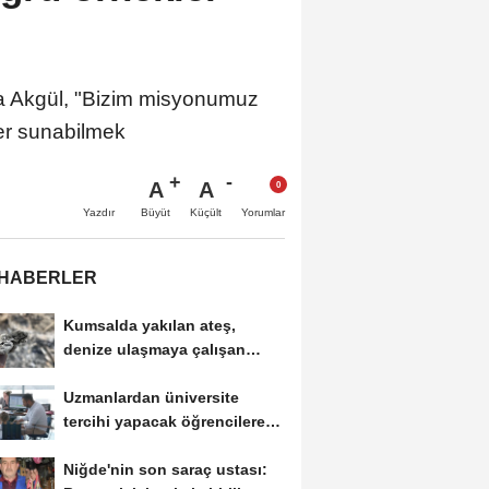
Akgül, "Bizim misyonumuz
ler sunabilmek
A
A
Büyüt
Küçült
Yazdır
Yorumlar
 HABERLER
Kumsalda yakılan ateş,
denize ulaşmaya çalışan
yavru carettanın...
Uzmanlardan üniversite
tercihi yapacak öğrencilere
tavsiyeler
Niğde'nin son saraç ustası: