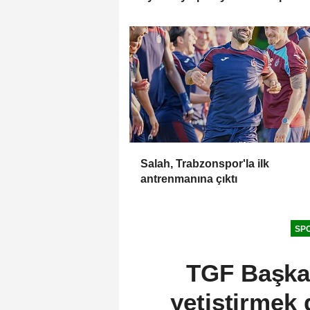
Trabzon'a getiremezsiniz
Salah, Trabzonspor'la ilk
antrenmanına çıktı
SP
TGF Başka
yetiştirmek 