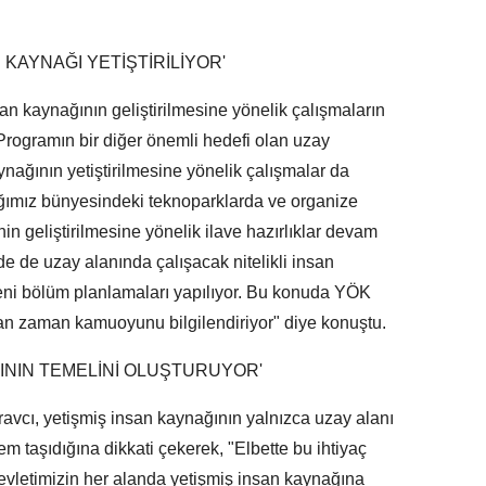
 KAYNAĞI YETİŞTİRİLİYOR'
san kaynağının geliştirilmesine yönelik çalışmaların
rogramın bir diğer önemli hedefi olan uzay
aynağının yetiştirilmesine yönelik çalışmalar da
ığımız bünyesindeki teknoparklarda ve organize
n geliştirilmesine yönelik ilave hazırlıklar devam
de de uzay alanında çalışacak nitelikli insan
yeni bölüm planlamaları yapılıyor. Bu konuda YÖK
aman zaman kamuoyunu bilgilendiriyor" diye konuştu.
ININ TEMELİNİ OLUŞTURUYOR'
avcı, yetişmiş insan kaynağının yalnızca uzay alanı
em taşıdığına dikkati çekerek, "Elbette bu ihtiyaç
 Devletimizin her alanda yetişmiş insan kaynağına