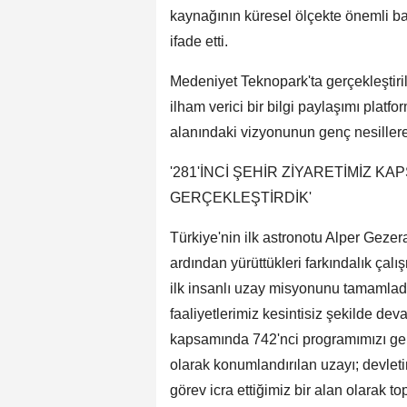
kaynağının küresel ölçekte önemli b
ifade etti.
Medeniyet Teknopark'ta gerçekleştiril
ilham verici bir bilgi paylaşımı platf
alanındaki vizyonunun genç nesillere
'281'İNCİ ŞEHİR ZİYARETİMİZ K
GERÇEKLEŞTİRDİK'
Türkiye'nin ilk astronotu Alper Gezer
ardından yürüttükleri farkındalık çalı
ilk insanlı uzay misyonunu tamamlad
faaliyetlerimiz kesintisiz şekilde dev
kapsamında 742'nci programımızı gerçe
olarak konumlandırılan uzayı; devletim
görev icra ettiğimiz bir alan olarak