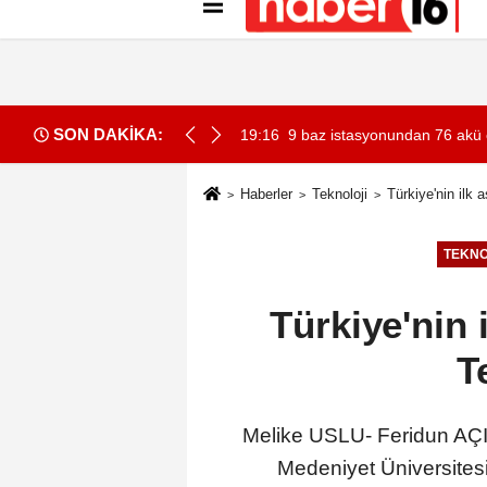
Künye
İletişim
Gizlilik İlkeleri
Çer
SON DAKİKA:
a yakalandı
19:16
9 baz istasyonundan 76 akü ç
Haberler
Teknoloji
Türkiye'nin ilk
TEKNO
Türkiye'nin 
T
Melike USLU- Feridun AÇI
Medeniyet Üniversites