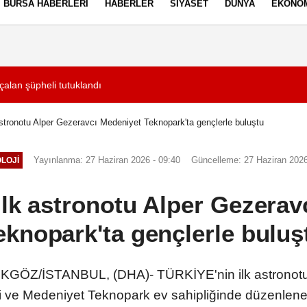
BURSA HABERLERI
HABERLER
SIYASET
DÜNYA
EKONO
ez Politikası
Kullanım Şartları
alan şüpheli tutuklandı
19:14
Özlem'i öldüren b
 astronotu Alper Gezeravcı Medeniyet Teknopark'ta gençlerle buluştu
Yayınlanma: 27 Haziran 2026 - 09:40
Güncelleme: 27 Haziran 2026
LOJI
ilk astronotu Alper Gezera
eknopark'ta gençlerle buluş
KGÖZ/İSTANBUL, (DHA)- TÜRKİYE'nin ilk astronotu 
i ve Medeniyet Teknopark ev sahipliğinde düzenlenen