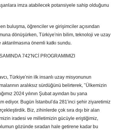
aşarılara imza atabilecek potansiyele sahip olduğunu
en buluşma, öğrenciler ve girişimciler açısından
ormuna dönüşürken, Türkiye'nin bilim, teknoloji ve uzay
 aktarılmasına önemli katkı sundu.
APSAMINDA 742'NCİ PROGRAMIMIZI
avcı, Türkiye'nin ilk insanlı uzay misyonunun
şmalarının aralıksız sürdüğünü belirterek, "Ülkemizin
ığımız 2024 yılının Şubat ayından bu yana
am ediyor. Bugün İstanbul'da 281'inci şehir ziyaretimiz
kleştirdik. Biz, zihinlerde çok sıra dışı bir alan
izin iradesi ve milletimizin gücüyle eriştiğimiz,
 toplumun gözünde sıradan hale getirene kadar bu