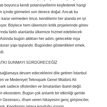
yatı boyunca kendi potansiyellerini keşfederek hangi
an içinde görmeleri son derece doğal. Ancak bu
 karar vermeden önce, kendilerini her alanda en iyi
ıyor. Böylece hem ülkemizin kritik projelerinde görev
rında farklı alanlarda ülkemize hizmet edebilecek
. Aslında bugün attıkları her adım, gelecekte inşa
şturan yapı taşlarıdır. Bugünden gösterdikleri emek,
di.
KATKI SUNMAYI SÜRDÜRECEĞİZ
ı sağlamaya devam edeceklerini dile getiren İstanbul
eri ve Medeniyet Teknopark Genel Müdürü Ali
k sadece ofislerden ve binalardan ibaret değil.
bir ekosistem. Bugün çok anlamlı bir etkinliği geride
per Gezeravcı, ilham veren hikayesini genç girişimciler,
ştı. Kendisinin ortaya koyduğu vizyon,