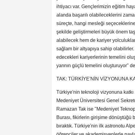
ihtiyacı var. Gençlerimizin eğitim ha
alanda başarılı olabileceklerini zam
süreçte, hangi mesleği seçeceklerine
şekilde geliştirmeleri büyük önem taş
alabilecek hem de kariyer yolculukla
sağlam bir altyapıya sahip olabilirler
edecekleri kariyerlerinin temelini olu
yarının güçlü temelini oluşturuyor" de
TAK: TÜRKİYE'NİN VİZYONUNA 
Türkiye'nin teknoloji vizyonuna katk
Medeniyet Üniversitesi Genel Sekret
Ramazan Tak ise "Medeniyet Teknopar
Burası, fikirlerin girişime dönüştüğü 
bıraktık. Türkiye'nin ilk astronotu Al
öğrenciler ve akademisyenlerle payla