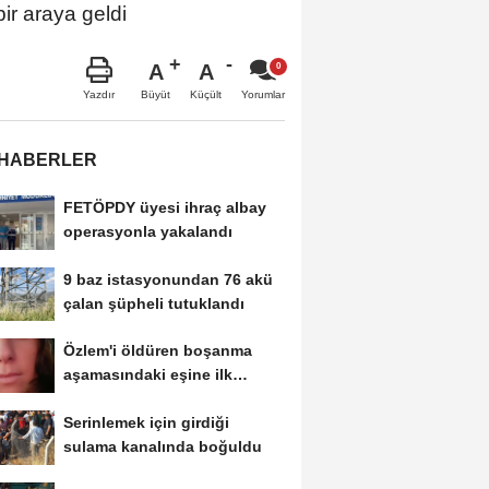
bir araya geldi
A
A
Büyüt
Küçült
Yazdır
Yorumlar
 HABERLER
FETÖPDY üyesi ihraç albay
operasyonla yakalandı
9 baz istasyonundan 76 akü
çalan şüpheli tutuklandı
Özlem'i öldüren boşanma
aşamasındaki eşine ilk
duruşmada ağırlaştırılmış...
Serinlemek için girdiği
sulama kanalında boğuldu