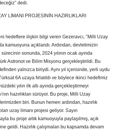
deceğiz" dedi.
AY LİMANI PROJESİNİN HAZIRLIKLARI
 hedeflere ilişkin bilgi veren Gezeravcı, "Milli Uzay
nda kamuoyuna açıklandı. Ardından, devletimizin
k sürecinin sonunda, 2024 yılının ocak ayında
k Astronot ve Bilim Misyonu gerçekleştirildi. Bu
finden yalnızca biriydi. Aynı yıl içerisinde, yerli uydu
rksat 6A uzaya fırlatıldı ve böylece ikinci hedefimiz
üzdeki yılın ilk altı ayında gerçekleştirmeyi
ın hazırlıkları sürüyor. Bu proje, Milli Uzay
erimizden biri. Bunun hemen ardından, hazırlık
olan uzay limanı projesi geliyor. Sayın
yla bu proje artık kamuoyuyla paylaşılmış, açık
aline geldi. Hazırlık çalışmaları bu kapsamda devam