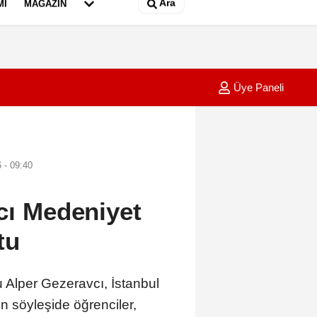
Ara
MI
MAGAZIN
Üye Paneli
oşanma aşamasındaki eşine ilk duruşmada ağırlaştırılmış müebbet veri
19:00
Serinl
 - 09:40
vcı Medeniyet
tu
Alper Gezeravcı, İstanbul
 söyleşide öğrenciler,