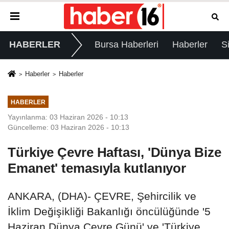
HABERLER
Bursa Haberleri
Haberler
S
Haberler
Haberler
HABERLER
Yayınlanma: 03 Haziran 2026 - 10:13
Güncelleme: 03 Haziran 2026 - 10:13
Türkiye Çevre Haftası, 'Dünya Bize
Emanet' temasıyla kutlanıyor
ANKARA, (DHA)- ÇEVRE, Şehircilik ve
İklim Değişikliği Bakanlığı öncülüğünde '5
Haziran Dünya Çevre Günü' ve 'Türkiye