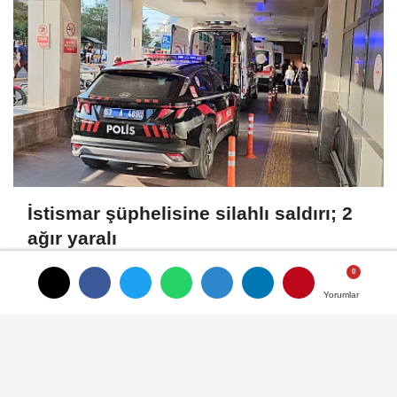
İstismar şüphelisine silahlı saldırı; 2
ağır yaralı
Yorumlar
Yorumlar
Künye
İletişim
Gizlilik İlkeleri
Çerez Politikası
Kullanım Şartları