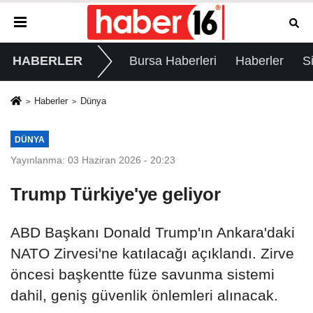
HABERLER
Bursa Haberleri
Haberler
S
Haberler
Dünya
DÜNYA
Yayınlanma: 03 Haziran 2026 - 20:23
Trump Türkiye'ye geliyor
ABD Başkanı Donald Trump'ın Ankara'daki
NATO Zirvesi'ne katılacağı açıklandı. Zirve
öncesi başkentte füze savunma sistemi
dahil, geniş güvenlik önlemleri alınacak.