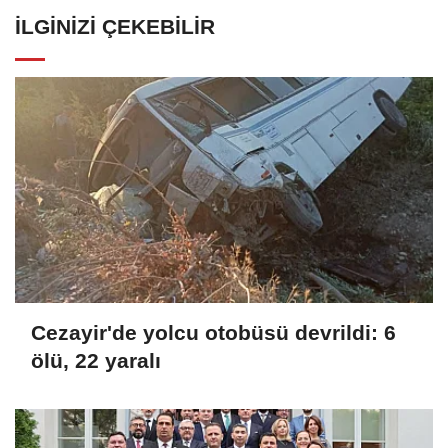
İLGINIZI ÇEKEBILIR
Cezayir'de yolcu otobüsü devrildi: 6
ölü, 22 yaralı