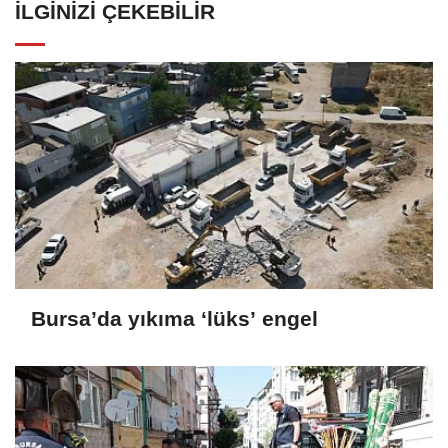
İLGINIZI ÇEKEBILIR
Bursa’da yıkıma ‘lüks’ engel