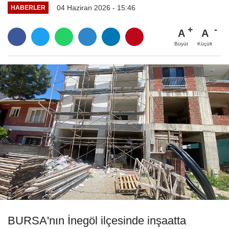
04 Haziran 2026 - 15:46
HABERLER
A
A
Büyüt
Küçült
BURSA'nın İnegöl ilçesinde inşaatta