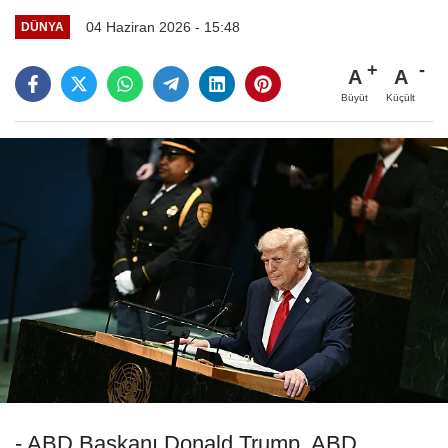
04 Haziran 2026 - 15:48
DÜNYA
A
A
Büyüt
Küçült
- ABD Başkanı Donald Trump, ABD