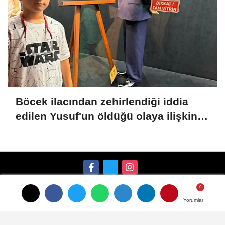
Böcek ilacından zehirlendiği iddia
edilen Yusuf'un öldüğü olaya ilişkin 2
tutuklama
Künye
İletişim
Gizlilik İlkeleri
Çerez Politikası
Yorumlar
Yorumlar
Yorumlar
Kullanım Şartları