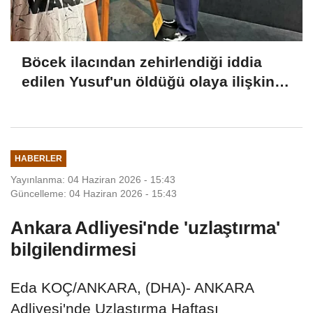
Böcek ilacından zehirlendiği iddia
edilen Yusuf'un öldüğü olaya ilişkin 2
tutuklama
HABERLER
Yayınlanma: 04 Haziran 2026 - 15:43
Güncelleme: 04 Haziran 2026 - 15:43
Ankara Adliyesi'nde 'uzlaştırma'
bilgilendirmesi
Eda KOÇ/ANKARA, (DHA)- ANKARA
Adliyesi'nde Uzlaştırma Haftası