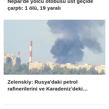
Nepal'de yolcu otobüsü üst geçide
çarptı: 1 ölü, 19 yaralı
Zelenskiy: Rusya'daki petrol
rafinerilerini ve Karadeniz'deki
devriye teknelerini vurduk