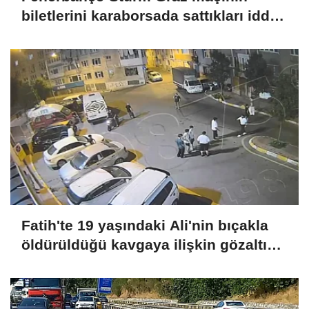
biletlerini karaborsada sattıkları iddia
edilen 2 şüpheli tutuklandı
Fatih'te 19 yaşındaki Ali'nin bıçakla
öldürüldüğü kavgaya ilişkin gözaltı
sayısı 10'a yükseldi