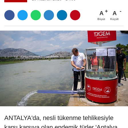
A
A
Büyüt
Küçült
ANTALYA'da, nesli tükenme tehlikesiyle
karşı karşıya olan endemik türler 'Antalya