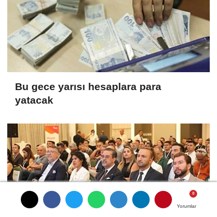
Bu gece yarısı hesaplara para
yatacak
Yorumlar
Yorumlar
Yorumlar
Yorumlar