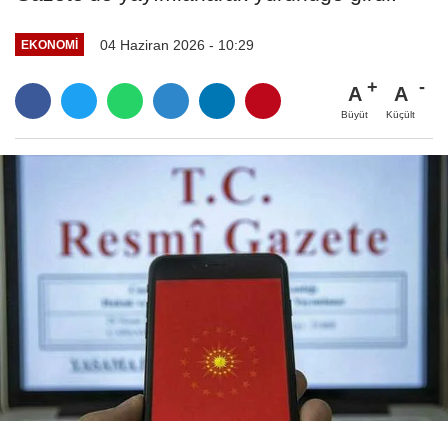
04 Haziran 2026 - 10:29
EKONOMI
A
A
Büyüt
Küçült