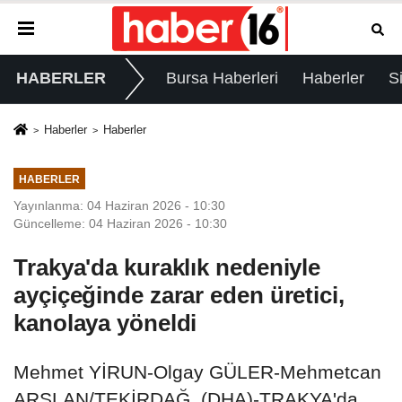
HABERLER
Bursa Haberleri
Haberler
S
Haberler
Haberler
HABERLER
Yayınlanma: 04 Haziran 2026 - 10:30
Güncelleme: 04 Haziran 2026 - 10:30
Trakya'da kuraklık nedeniyle
ayçiçeğinde zarar eden üretici,
kanolaya yöneldi
Mehmet YİRUN-Olgay GÜLER-Mehmetcan
ARSLAN/TEKİRDAĞ, (DHA)-TRAKYA'da