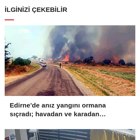
İLGINIZI ÇEKEBILIR
Edirne'de anız yangını ormana
sıçradı; havadan ve karadan
müdahale sürüyor