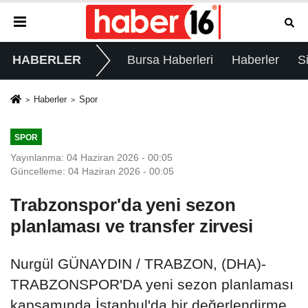
HABERLER
Bursa Haberleri
Haberler
S
Haberler
Spor
SPOR
Yayınlanma: 04 Haziran 2026 - 00:05
Güncelleme: 04 Haziran 2026 - 00:05
Trabzonspor'da yeni sezon
planlaması ve transfer zirvesi
Nurgül GÜNAYDIN / TRABZON, (DHA)-
TRABZONSPOR'DA yeni sezon planlaması
kapsamında İstanbul'da bir değerlendirme