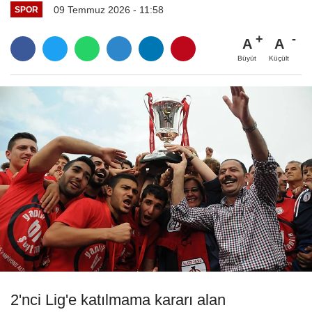
09 Temmuz 2026 - 11:58
SPOR
A
A
Büyüt
Küçült
2'nci Lig'e katılmama kararı alan