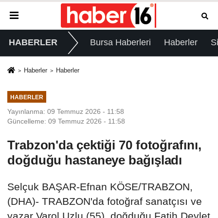
HABERLER
Bursa Haberleri
Haberler
S
Haberler
Haberler
HABERLER
Yayınlanma: 09 Temmuz 2026 - 11:58
Güncelleme: 09 Temmuz 2026 - 11:58
Trabzon'da çektiği 70 fotoğrafını,
doğduğu hastaneye bağışladı
Selçuk BAŞAR-Efnan KÖSE/TRABZON,
(DHA)- TRABZON'da fotoğraf sanatçısı ve
yazar Varol Uzlu (55), doğduğu Fatih Devlet