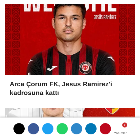
Arca Çorum FK, Jesus Ramirez'i
kadrosuna kattı
Yorumlar
Yorumlar
Yorumlar