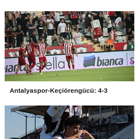
etti
Antalyaspor-Keçiörengücü: 4-3