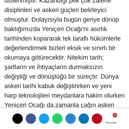
üstlenmiştir. Kazandığı pek çok zaferle
disiplinleri ve askeri güçleri belirleyici
olmuştur. Dolayısıyla bugün geriye dönüp
baktığımızda Yeniçeri Ocağı'nı asırlık
tarihinden kopararak tek taraflı hükümlerle
değerlendirmek bizleri eksik ve sınırlı bir
okumaya götürecektir. Nitekim tarih;
şartların ve ihtiyaçların durmaksızın
değiştiği ve dönüştüğü bir süreçtir. Dünya
askeri tarihi kabuk değiştirirken ve yeni
harp teknolojileri meydanlara hakim olurken
Yeniçeri Ocağı da zamanla çağın askeri
geleneklerine uyum sağlamakta
zorlanmıştır" ifadelerini kullandı.
Yorumlar
Yorumlar