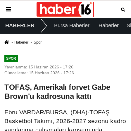
HABERLER
Bursa Haberleri
Haberler
S
Haberler
Spor
SPOR
Yayınlanma: 15 Haziran 2026 - 17:26
Güncelleme: 15 Haziran 2026 - 17:26
TOFAŞ, Amerikalı forvet Gabe
Brown'u kadrosuna kattı
Ebru VARDAR/BURSA, (DHA)-TOFAŞ
Basketbol Takımı, 2026-2027 sezonu kadro
yapılanma çalışmaları kapsamında