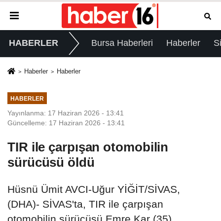
HABERLER
Bursa Haberleri
Haberler
S
Haberler
Haberler
HABERLER
Yayınlanma: 17 Haziran 2026 - 13:41
Güncelleme: 17 Haziran 2026 - 13:41
TIR ile çarpışan otomobilin
sürücüsü öldü
Hüsnü Ümit AVCI-Uğur YİĞİT/SİVAS,
(DHA)- SİVAS'ta, TIR ile çarpışan
otomobilin sürücüsü Emre Kar (35),