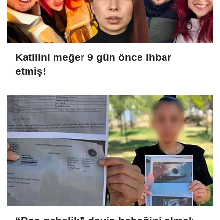
Katilini meğer 9 gün önce ihbar
etmiş!