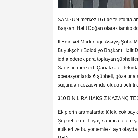
SAMSUN merkezli 6 ilde telefonla arad
Başkanı Halit Doğan olarak tanıtıp dol
İl Emniyet Müdürlüğü Asayiş Şube Müd
Büyükşehir Belediye Başkanı Halit D
iddia ederek para toplayan şüphelil
Samsun merkezli Çanakkale, Tekirdağ
operasyonlarda 6 şüpheli, gözaltına al
suçundan cezaevinde olduğu belirtild
310 BİN LİRA HAKSIZ KAZANÇ TES
Ekiplerin aramalarda; tüfek, çok sayıda
Şüphelilerin, ihtiyaç sahibi ailelere 
ettikleri ve bu yöntemle 4 ayrı olayda 
DHA