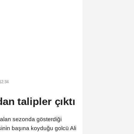
12:34
n talipler çıktı
alan sezonda gösterdiği
sinin başına koyduğu golcü Ali