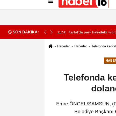
Künye
İletişim
Gizlilik İlkeleri
Çer
SON DAKİKA:
esteklenen Toplam 10 Projenin 2'si İYTE'den
11:50
Kartal'da park halindeki mini
Haberler
Haberler
Telefonda kendil
HABE
Telefonda ke
dolan
Emre ÖNCEL/SAMSUN, (DHA)-
Belediye Başkanı Ha