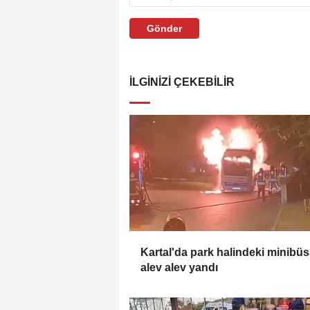
Gönder
İLGINIZI ÇEKEBILIR
Kartal'da park halindeki minibüs
alev alev yandı