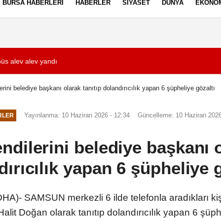
BURSA HABERLERI
HABERLER
SIYASET
DÜNYA
EKONO
ez Politikası
Kullanım Şartları
büs alev alev yandı
11:40
İntihar mektubu so
erini belediye başkanı olarak tanıtıp dolandırıcılık yapan 6 şüpheliye gözaltı
Yayınlanma: 10 Haziran 2026 - 12:34
Güncelleme: 10 Haziran 2026
RLER
ndilerini belediye başkanı o
dırıcılık yapan 6 şüpheliye g
 SAMSUN merkezli 6 ilde telefonla aradıkları kişile
lit Doğan olarak tanıtıp dolandırıcılık yapan 6 şüphe