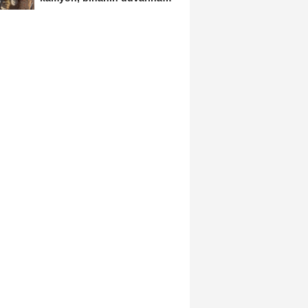
çarptı;...