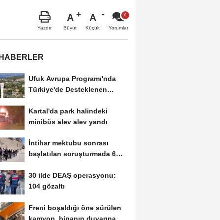
A
A
Büyüt
Küçült
Yazdır
Yorumlar
 HABERLER
Ufuk Avrupa Programı'nda
Türkiye'de Desteklenen
Toplam 10 Projenin...
Kartal'da park halindeki
minibüs alev alev yandı
İntihar mektubu sonrası
başlatılan soruşturmada 6
tefeci tutuklandı
30 ilde DEAŞ operasyonu:
104 gözaltı
Freni boşaldığı öne sürülen
kamyon, binanın duvarına