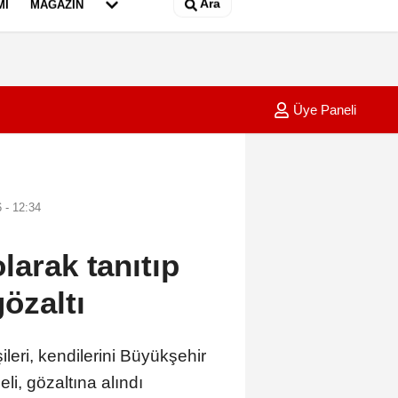
Ara
MI
MAGAZIN
Üye Paneli
nrası başlatılan soruşturmada 6 tefeci tutuklandı
11:37
30 ild
 - 12:34
larak tanıtıp
özaltı
ri, kendilerini Büyükşehir
li, gözaltına alındı