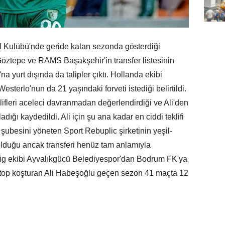
l Kulübü'nde geride kalan sezonda gösterdiği
öztepe ve RAMS Başakşehir'in transfer listesinin
 yurt dışında da talipler çıktı. Hollanda ekibi
esterlo'nun da 21 yaşındaki forveti istediği belirtildi.
ifleri aceleci davranmadan değerlendirdiği ve Ali'den
nladığı kaydedildi. Ali için şu ana kadar en ciddi teklifi
 şubesini yöneten Sport Rebuplic şirketinin yeşil-
e olduğu ancak transferi henüz tam anlamıyla
 Lig ekibi Ayvalıkgücü Belediyespor'dan Bodrum FK'ya
'de top koşturan Ali Habeşoğlu geçen sezon 41 maçta 12