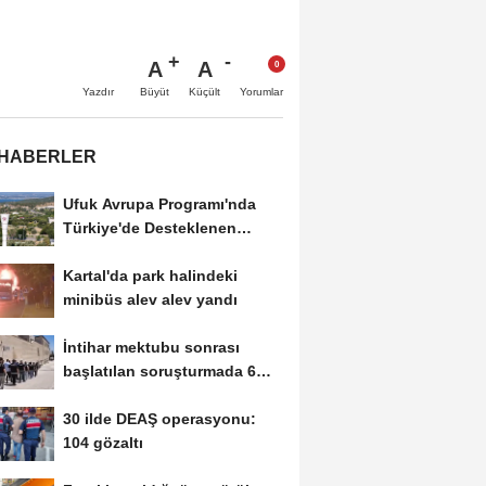
A
A
Büyüt
Küçült
Yazdır
Yorumlar
 HABERLER
Ufuk Avrupa Programı'nda
Türkiye'de Desteklenen
Toplam 10 Projenin...
Kartal'da park halindeki
minibüs alev alev yandı
İntihar mektubu sonrası
başlatılan soruşturmada 6
tefeci tutuklandı
30 ilde DEAŞ operasyonu:
104 gözaltı