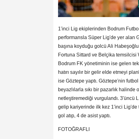
1'inci Lig ekiplerinden Bodrum Futbo
performansla Süper Lig'de yer alan G
başına koyduğu golcü Ali Habeşoğlu'na
Fortuna Sittard ve Belçika temsilcisi W
Bodrum FK yönetiminin ise gelen tekl
hatırı sayılır bir gelir elde etmeyi pla
ise Göztepe yaptı. Göztepe'nin futbol
beyazlılarla sıkı bir pazarlık halind
netleştiremediği vurgulandı. 3'üncü
gelip kariyerinde ilk kez 1'inci Lig
gol atıp, 4 de asist yaptı.
FOTOĞRAFLI