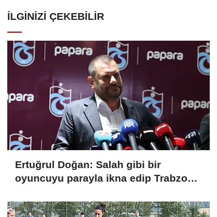
İLGINIZI ÇEKEBILIR
Ertuğrul Doğan: Salah gibi bir
oyuncuyu parayla ikna edip Trabzon'a
getiremezsiniz