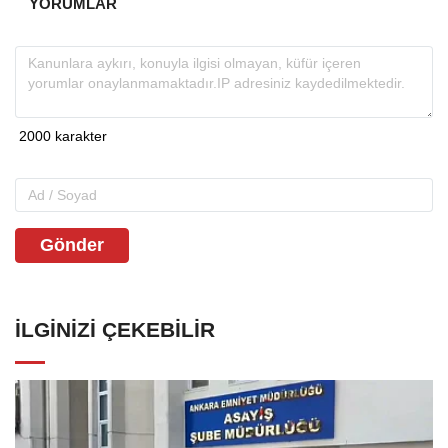
YORUMLAR
Gönder
İLGINIZI ÇEKEBILIR