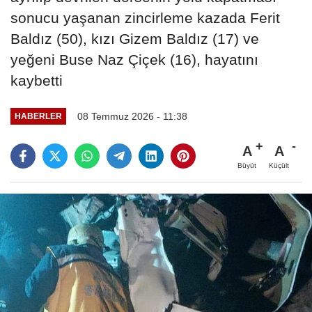
sonucu yaşanan zincirleme kazada Ferit
Baldız (50), kızı Gizem Baldız (17) ve
yeğeni Buse Naz Çiçek (16), hayatını
kaybetti
08 Temmuz 2026 - 11:38
HABERLER
A
A
Büyüt
Küçült