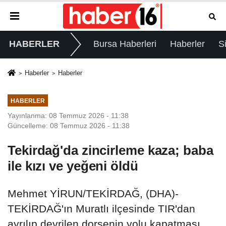
HABERLER
Bursa Haberleri
Haberler
S
Haberler
Haberler
HABERLER
Yayınlanma: 08 Temmuz 2026 - 11:38
Güncelleme: 08 Temmuz 2026 - 11:38
Tekirdağ'da zincirleme kaza; baba
ile kızı ve yeğeni öldü
Mehmet YİRUN/TEKİRDAĞ, (DHA)-
TEKİRDAĞ'ın Muratlı ilçesinde TIR'dan
ayrılıp devrilen dorsenin yolu kapatması