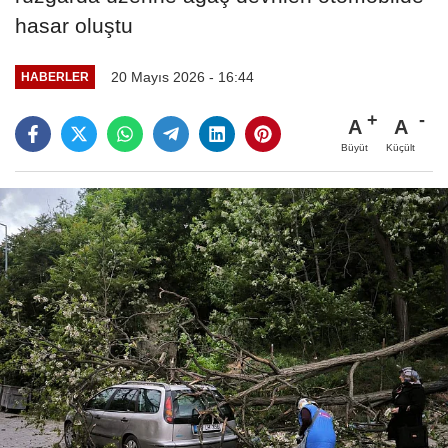
hasar oluştu
20 Mayıs 2026 - 16:44
HABERLER
A
A
Büyüt
Küçült