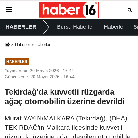
HABERLER
Bursa Haberleri
Haberler
S
Haberler
Haberler
HABERLER
Yayınlanma: 20 Mayıs 2026 - 16:44
Güncelleme: 20 Mayıs 2026 - 16:44
Tekirdağ'da kuvvetli rüzgarda
ağaç otomobilin üzerine devrildi
Murat YAYIN/MALKARA (Tekirdağ), (DHA)-
TEKİRDAĞ'ın Malkara ilçesinde kuvvetli
rüzgarda üzerine ağaç devrilen otomobilde