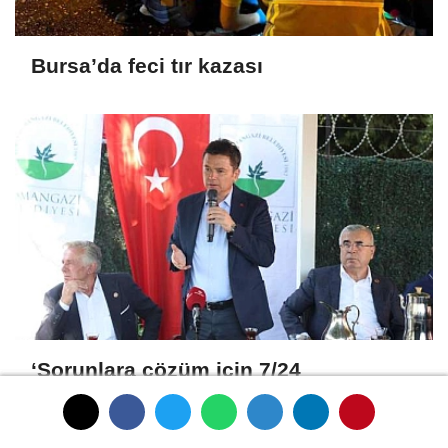
Bursa’da feci tır kazası
‘Sorunlara çözüm için 7/24
çalışıyoruz’
Yorumlar
Yorumlar