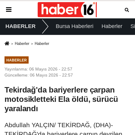
HABERLER
Bursa Haberleri
Haberler
S
Haberler
Haberler
HABERLER
Yayınlanma: 06 Mayıs 2026 - 22:57
Güncelleme: 06 Mayıs 2026 - 22:57
Tekirdağ'da bariyerlere çarpan
motosikletteki Ela öldü, sürücü
yaralandı
Abdullah YALÇIN/ TEKİRDAĞ, (DHA)-
TEKİRDAĞ'da bariyerlere çarpıp devrilen