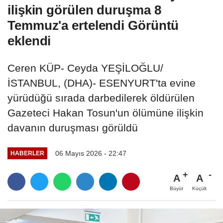
ilişkin görülen duruşma 8
Temmuz'a ertelendi Görüntü
eklendi
Ceren KÜP- Ceyda YEŞİLOĞLU/
İSTANBUL, (DHA)- ESENYURT'ta evine
yürüdüğü sırada darbedilerek öldürülen
Gazeteci Hakan Tosun'un ölümüne ilişkin
davanın duruşması görüldü
06 Mayıs 2026 - 22:47
HABERLER
A
A
Büyüt
Küçült