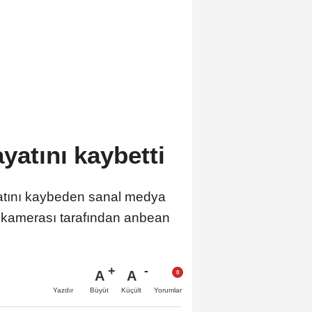
ayatını kaybetti
atını kaybeden sanal medya
ik kamerası tarafından anbean
A
A
Büyüt
Küçült
Yazdır
Yorumlar