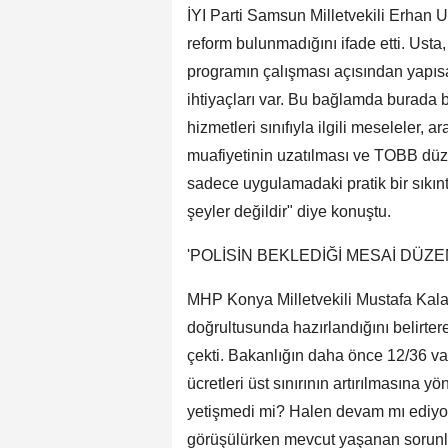
İYI Parti Samsun Milletvekili Erhan U
reform bulunmadığını ifade etti. Usta
programın çalışması açısından yapıs
ihtiyaçları var. Bu bağlamda burada b
hizmetleri sınıfıyla ilgili meseleler,
muafiyetinin uzatılması ve TOBB düze
sadece uygulamadaki pratik bir sıkınt
şeyler değildir" diye konuştu.
'POLİSİN BEKLEDİĞİ MESAİ DÜZE
MHP Konya Milletvekili Mustafa Kalay
doğrultusunda hazırlandığını belirter
çekti. Bakanlığın daha önce 12/36 va
ücretleri üst sınırının artırılmasına y
yetişmedi mi? Halen devam mı ediyor? H
görüşülürken mevcut yaşanan sorunl