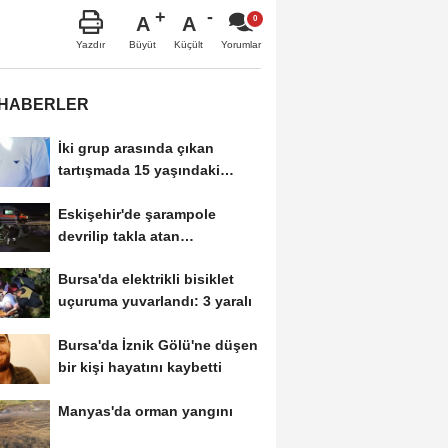
A
A
Büyüt
Küçült
Yazdır
Yorumlar
 HABERLER
İki grup arasında çıkan
tartışmada 15 yaşındaki
Mehmet kalbinden...
Eskişehir'de şarampole
devrilip takla atan
otomobilde 2 kişi yaralandı
Bursa'da elektrikli bisiklet
uçuruma yuvarlandı: 3 yaralı
Bursa'da İznik Gölü'ne düşen
bir kişi hayatını kaybetti
Manyas'da orman yangını