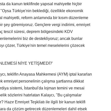
sta da kanun teklifinde yapısal mahiyette hiçbir
, "Oysa Türkiye'nin beklediği, özellikle ekonomik
al mahiyetli, reform anlamında bir kısım düzenleme
ir şey göremiyoruz. Gençlere vergi indirimi, emniyet
 araç tescil süresi, deprem bölgesindeki KDV
nlemelerini biz de destekliyoruz; ancak bunlar
ıyı çözer, Türkiye'nin temel meselelerini çözecek
NLEMESİ NİYE YETİŞMEDİ?'
cı, teklifin Anayasa Mahkemesi (AYM) iptal kararları
ek emniyet personelinin çalışma şartlarına dikkat
rdiya sistemi, İstanbul'da lojman temini ve mesai
önelik sözlerini hatırlatan Kalaycı, "Bu çalışmalar
azır Emniyet Teşkilatı ile ilgili bir kanun teklifi
ara da çözüm getirecek düzenlemeleri dahil etsek