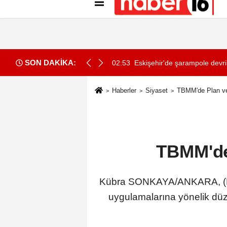
Künye
İletişim
Gizlilik İlkeleri
Çer
SON DAKİKA:
yaşındaki Mehmet kalbinden bıçaklandı
02:53
Eskişehir'de şarampole devril
Haberler
Siyaset
TBMM'de Plan ve
TBMM'de
Kübra SONKAYA/ANKARA, (DHA
uygulamalarına yönelik düz