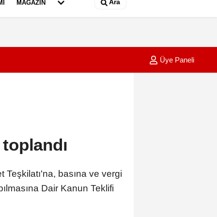
Ara
MI
MAGAZIN
Üye Paneli
i bisiklet uçuruma yuvarlandı: 3 yaralı
02:36
Bursa'd
toplandı
şkilatı'na, basına ve vergi
ılmasına Dair Kanun Teklifi