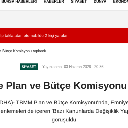
BURSA HABERLERI
HABERLER
SIYASET
DÜNYA
EKONO
ez Politikası
Kullanım Şartları
ip takla atan otomobilde 2 kişi yaralandı
02:39
Bursa'da elektrikl
 Bütçe Komisyonu toplandı
Yayınlanma: 03 Haziran 2026 - 20:36
SIYASET
 Plan ve Bütçe Komisyonu 
)- TBMM Plan ve Bütçe Komisyonu'nda, Emniyet Te
enlemeleri de içeren 'Bazı Kanunlarda Değişiklik Yap
görüşüldü