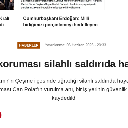
ralı
Cumhurbaşkanı Erdoğan: Milli
di
birliğimizi perçinlemeyi hedefleyen
bu adımın hayırlara vesile olmasını
diliyorum
Yayınlanma: 03 Haziran 2026 - 20:33
HABERLER
koruması silahlı saldırıda h
'in Çeşme ilçesinde uğradığı silahlı saldırıda hay
ması Can Polat'ın vurulma anı, bir iş yerinin güvenl
kaydedildi