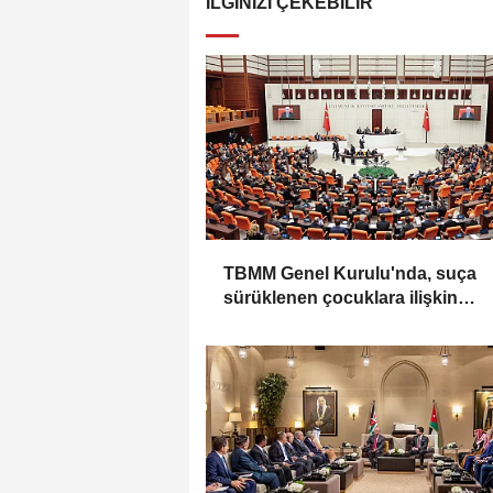
İLGINIZI ÇEKEBILIR
TBMM Genel Kurulu'nda, suça
sürüklenen çocuklara ilişkin
düzenlemeleri de içeren teklifin
görüşmeleri tamamlandı