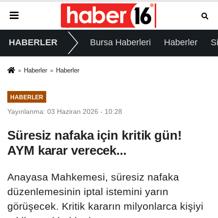
HABERLER
Bursa Haberleri
Haberler
S
Haberler
Haberler
HABERLER
Yayınlanma: 03 Haziran 2026 - 10:28
Süresiz nafaka için kritik gün!
AYM karar verecek...
Anayasa Mahkemesi, süresiz nafaka
düzenlemesinin iptal istemini yarın
görüşecek. Kritik kararın milyonlarca kişiyi