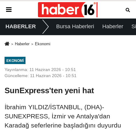
HABERLER
Bursa Haberleri
Haberler
S
Haberler
Ekonomi
EKONOMI
Yayınlanma: 11 Haziran 2026 - 10:51
Güncelleme: 11 Haziran 2026 - 10:51
SunExpress'ten yeni hat
İbrahim YILDIZ/İSTANBUL, (DHA)-
SUNEXPRESS, İzmir ve Antalya'dan
Karadağ seferlerine başladığını duyurdu