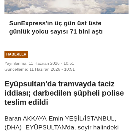
SunExpress'in üç gün üst üste
günlük yolcu sayısı 71 bini aştı
HABERLER
Yayınlanma: 11 Haziran 2026 - 10:51
Güncelleme: 11 Haziran 2026 - 10:51
Eyüpsultan'da tramvayda taciz
iddiası; darbedilen şüpheli polise
teslim edildi
Baran AKKAYA-Emin YEŞİL/İSTANBUL,
(DHA)- EYÜPSULTAN'da, seyir halindeki