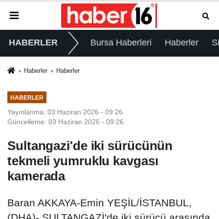
HABERLER
Bursa Haberleri
Haberler
S
Haberler
Haberler
HABERLER
Yayınlanma: 03 Haziran 2026 - 09:26
Güncelleme: 03 Haziran 2026 - 09:26
Sultangazi'de iki sürücünün
tekmeli yumruklu kavgası
kamerada
Baran AKKAYA-Emin YEŞİL/İSTANBUL,
(DHA)- SULTANGAZİ'de iki sürücü arasında