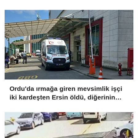
Ordu'da ırmağa giren mevsimlik işçi
iki kardeşten Ersin öldü, diğerinin
durumu ağır