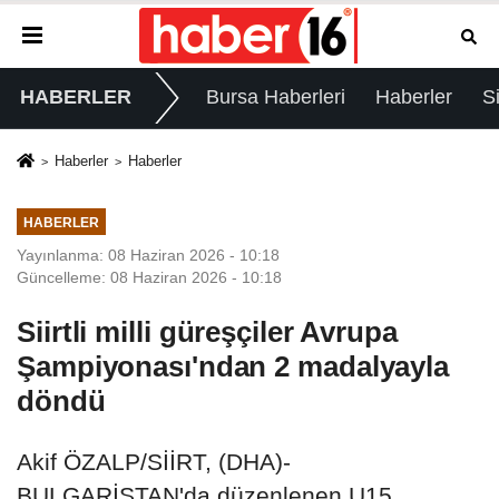
HABERLER
Bursa Haberleri
Haberler
S
Haberler
Haberler
HABERLER
Yayınlanma: 08 Haziran 2026 - 10:18
Güncelleme: 08 Haziran 2026 - 10:18
Siirtli milli güreşçiler Avrupa
Şampiyonası'ndan 2 madalyayla
döndü
Akif ÖZALP/SİİRT, (DHA)-
BULGARİSTAN'da düzenlenen U15