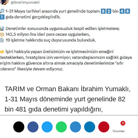
TARIM ve Orman Bakanı İbrahim Yumaklı,
1-31 Mayıs döneminde yurt genelinde 82
bin 481 gıda denetimi yapıldığını,
uygunsuzluk tespit edilen işletmelere 142,5
milyon lira idari para cezası uygulandığını,
Yorumlar
Yorumlar
Yorumlar
Yorumlar