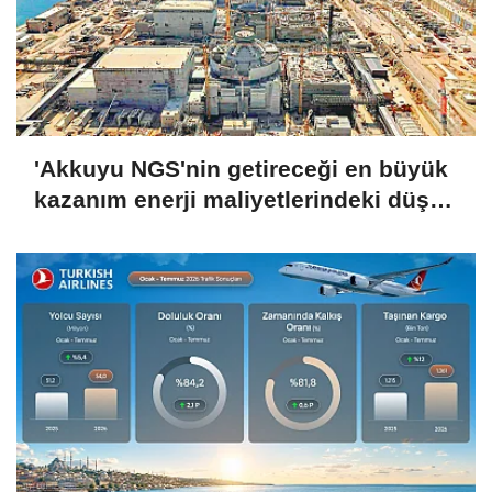
'Akkuyu NGS'nin getireceği en büyük
kazanım enerji maliyetlerindeki düşüş
olacak'