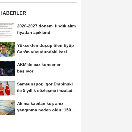
 HABERLER
2026-2027 dönemi fındık alım
fiyatları açıklandı
Yüksekten düşüp ölen Eyüp
Can'ın vücudundaki kesi
izleri araştırılıyor
AKM'de caz konserleri
başlıyor
Samsunspor, Igor Drapinski
ile 5 yıllık sözleşme imzaladı
Akıma kapılan kuş anız
yangınına neden oldu; 1500
dekar alan zarar...