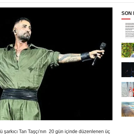
SON
ü şarkıcı Tan Taşçı'nın 20 gün içinde düzenlenen üç