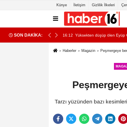
Künye
İletişim
Gizlilik İlkeleri
Çer
SON DAKİKA:
çıklandı
16:12
Yüksekten düşüp ölen Eyüp Ca
Haberler
Magazin
Peşmergeye benz
MAGAZ
Peşmergeye 
Tarzı yüzünden bazı kesimleri