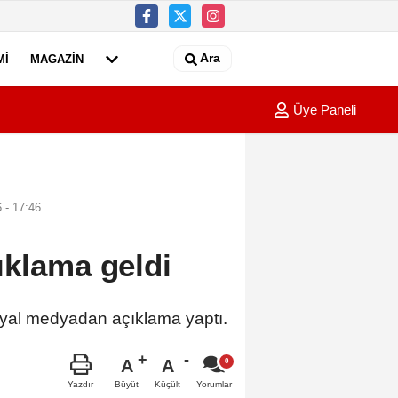
Ara
MI
MAGAZIN
Üye Paneli
leri başlıyor
16:02
Samsuns
 - 17:46
ıklama geldi
osyal medyadan açıklama yaptı.
A
A
Büyüt
Küçült
Yazdır
Yorumlar