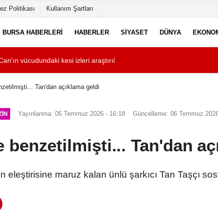
ez Politikası
Kullanım Şartları
BURSA HABERLERI
HABERLER
SIYASET
DÜNYA
EKONO
n'ın vücudundaki kesi izleri araştırılıyor
16:07
AKM'de caz konser
etilmişti... Tan'dan açıklama geldi
Yayınlanma: 06 Temmuz 2026 - 16:18
Güncelleme: 06 Temmuz 2026
IN
benzetilmişti... Tan'dan aç
n eleştirisine maruz kalan ünlü şarkıcı Tan Taşçı s