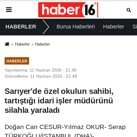
HABERLER
Bursa Haberleri
Haberler
S
Haberler
Haberler
HABERLER
Yayınlanma: 11 Haziran 2026 - 21:48
Güncelleme: 11 Haziran 2026 - 21:48
Sarıyer'de özel okulun sahibi,
tartıştığı idari işler müdürünü
silahla yaraladı
Doğan Can CESUR-Yılmaz OKUR- Serap
TÜRKOĞLU/İSTANBUL (DHA)-