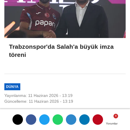
Trabzonspor'da Salah'a büyük imza
töreni
DÜNYA
Yayınlanma: 11 Haziran 2026 - 13:19
Güncelleme: 11 Haziran 2026 - 13:19
Savunma Sanayii Başkanı
Görgün, Polonya'da
Yorumlar
Yorumlar
Yorumlar