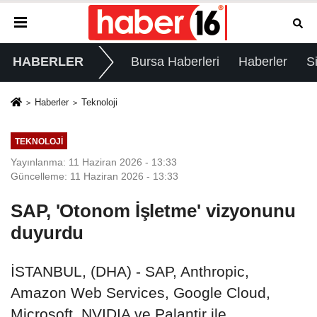
HABERLER
Bursa Haberleri
Haberler
S
Haberler
Teknoloji
TEKNOLOJI
Yayınlanma: 11 Haziran 2026 - 13:33
Güncelleme: 11 Haziran 2026 - 13:33
SAP, 'Otonom İşletme' vizyonunu
duyurdu
İSTANBUL, (DHA) - SAP, Anthropic,
Amazon Web Services, Google Cloud,
Microsoft, NVIDIA ve Palantir ile