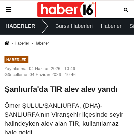
HABERLER
Bursa Haberleri
Haberler
S
Haberler
Haberler
HABERLER
Yayınlanma: 04 Haziran 2026 - 10:46
Güncelleme: 04 Haziran 2026 - 10:46
Şanlıurfa'da TIR alev alev yandı
Ömer ŞULUL/ŞANLIURFA, (DHA)-
ŞANLIURFA'nın Viranşehir ilçesinde seyir
halindeyken alev alan TIR, kullanılamaz
hale geldi