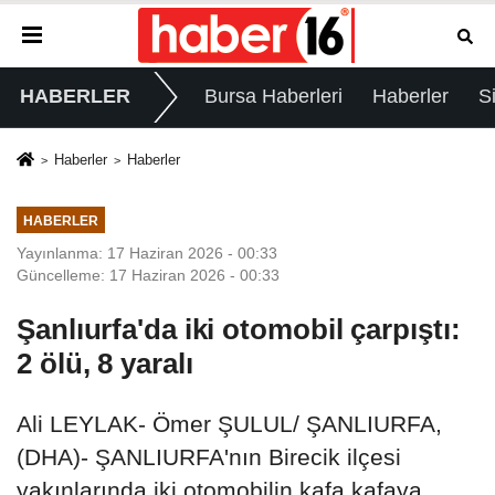
HABERLER
Bursa Haberleri
Haberler
S
Haberler
Haberler
HABERLER
Yayınlanma: 17 Haziran 2026 - 00:33
Güncelleme: 17 Haziran 2026 - 00:33
Şanlıurfa'da iki otomobil çarpıştı:
2 ölü, 8 yaralı
Ali LEYLAK- Ömer ŞULUL/ ŞANLIURFA,
(DHA)- ŞANLIURFA'nın Birecik ilçesi
yakınlarında iki otomobilin kafa kafaya