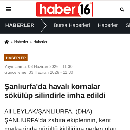
HABERLER
Bursa Haberleri
Haberler
S
Haberler
Haberler
HABERLER
Yayınlanma: 03 Haziran 2026 - 11:30
Güncelleme: 03 Haziran 2026 - 11:30
Şanlıurfa'da havalı kornalar
sökülüp silindirle imha edildi
Ali LEYLAK/ŞANLIURFA, (DHA)-
ŞANLIURFA'da zabıta ekiplerinin, kent
merkezinde gürültü kirliliğine neden olan