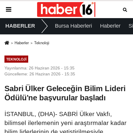
HABERLER
Bursa Haberleri
Haberler
S
Haberler
Teknoloji
TEKNOLOJI
Yayınlanma: 26 Haziran 2026 - 15:35
Güncelleme: 26 Haziran 2026 - 15:35
Sabri Ülker Geleceğin Bilim Lideri
Ödülü'ne başvurular başladı
İSTANBUL, (DHA)- SABRİ Ülker Vakfı,
bilimsel ilerlemenin yeni araştırmalar kadar
bilim liderlerinin de yetiştirilmesiyle