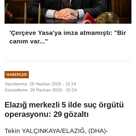
'Çerçeve Yasa'ya imza atmamıştı: "Bir
canım var..."
HABERLER
Yayınlanma: 26 Haziran 2026 - 15:24
Güncelleme: 26 Haziran 2026 - 15:24
Elazığ merkezli 5 ilde suç örgütü
operasyonu: 29 gözaltı
Tekin YALÇINKAYA/ELAZIĞ, (DHA)-