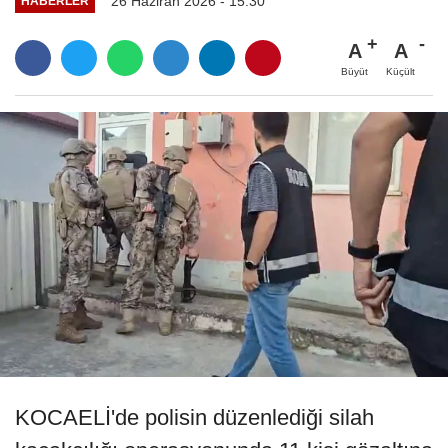
26 Haziran 2026 - 15:30
HABERLER
A
A
Büyüt
Küçült
KOCAELİ'de polisin düzenlediği silah