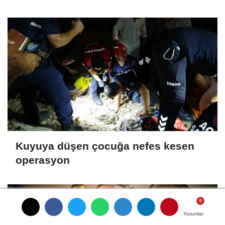
hazırlanıyor
Kuyuya düşen çocuğa nefes kesen
operasyon
Yorumlar
Yorumlar
Yorumlar
Yorumlar