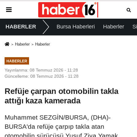
HABERLER
Bursa Haberleri
Haberler
S
Haberler
Haberler
HABERLER
Yayınlanma: 08 Temmuz 2026 - 11:28
Güncelleme: 08 Temmuz 2026 - 11:28
Refüje çarpan otomobilin takla
attığı kaza kamerada
Muhammet SEZGİN/BURSA, (DHA)-
BURSA'da refüje çarpıp takla atan
otomobilin sürücüsü Yusuf Ziya Yamak