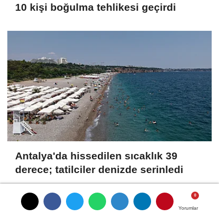
10 kişi boğulma tehlikesi geçirdi
Antalya'da hissedilen sıcaklık 39
derece; tatilciler denizde serinledi
Yorumlar
Yorumlar
Yorumlar