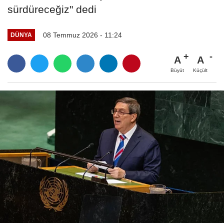
sürdüreceğiz" dedi
08 Temmuz 2026 - 11:24
DÜNYA
A
A
Büyüt
Küçült