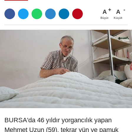
A
A
Büyüt
Küçült
BURSA'da 46 yıldır yorgancılık yapan
Mehmet Uzun (59), tekrar yün ve pamuk