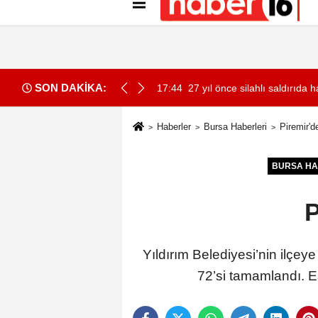
Künye
İletişim
Gizlilik İlkeleri
Çer
SON DAKİKA:
aybeden madenci başkanı anıldı
17:36
Bakan Göktaş: Sorumluluğum
Haberler
Bursa Haberleri
Piremir'd
BURSA HA
P
Yıldırım Belediyesi’nin ilçe
72’si tamamlandı. E