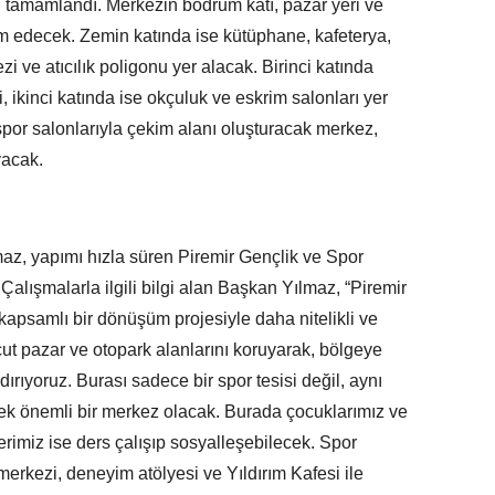
 tamamlandı. Merkezin bodrum katı, pazar yeri ve
 edecek. Zemin katında ise kütüphane, kafeterya,
i ve atıcılık poligonu yer alacak. Birinci katında
, ikinci katında ise okçuluk ve eskrim salonları yer
spor salonlarıyla çekim alanı oluşturacak merkez,
yacak.
az, yapımı hızla süren Piremir Gençlik ve Spor
alışmalarla ilgili bilgi alan Başkan Yılmaz, “Piremir
kapsamlı bir dönüşüm projesiyle daha nitelikli ve
ut pazar ve otopark alanlarını koruyarak, bölgeye
ıyoruz. Burası sadece bir spor tesisi değil, aynı
k önemli bir merkez olacak. Burada çocuklarımız ve
rimiz ise ders çalışıp sosyalleşebilecek. Spor
merkezi, deneyim atölyesi ve Yıldırım Kafesi ile