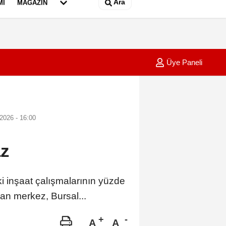
Ara
MI
MAGAZIN
Üye Paneli
er arızası
17:26
Minibüs
2026 - 16:00
az
i inşaat çalışmalarının yüzde
an merkez, Bursal...
A
A