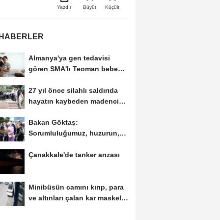
Büyüt
Küçült
Yazdır
 HABERLER
Almanya'ya gen tedavisi
gören SMA'lı Teoman bebek
döndü
27 yıl önce silahlı saldırıda
hayatın kaybeden madenci
başkanı...
Bakan Göktaş:
Sorumluluğumuz, huzurun,
sosyal dayanışmayla daha
Çanakkale'de tanker arızası
da...
Minibüsün camını kırıp, para
ve altınları çalan kar maskeli
şüpheliler...