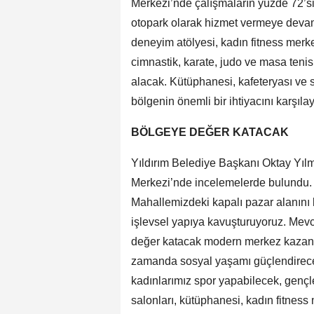
Merkezi’nde çalışmaların yüzde 72’si
otopark olarak hizmet vermeye devam
deneyim atölyesi, kadın fitness merkez
cimnastik, karate, judo ve masa tenisi
alacak. Kütüphanesi, kafeteryası ve 
bölgenin önemli bir ihtiyacını karşıla
BÖLGEYE DEĞER KATACAK
Yıldırım Belediye Başkanı Oktay Yılm
Merkezi’nde incelemelerde bulundu. Ç
Mahallemizdeki kapalı pazar alanını 
işlevsel yapıya kavuşturuyoruz. Mevc
değer katacak modern merkez kazandır
zamanda sosyal yaşamı güçlendirece
kadınlarımız spor yapabilecek, gençle
salonları, kütüphanesi, kadın fitness 