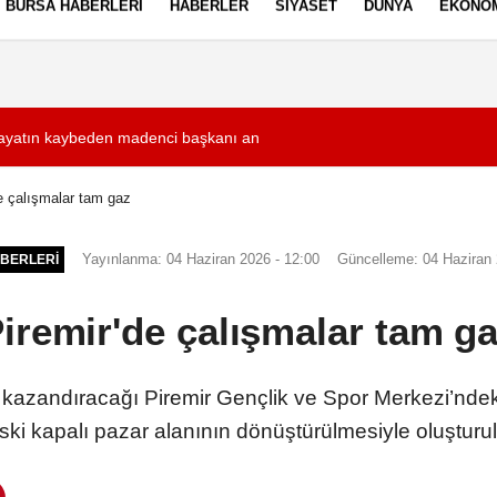
BURSA HABERLERI
HABERLER
SIYASET
DÜNYA
EKONO
ez Politikası
Kullanım Şartları
uz, huzurun, sosyal dayanışmayla daha da güçlenmesini sağlamaktır
17:30
Çanakkale'de tank
e çalışmalar tam gaz
Yayınlanma: 04 Haziran 2026 - 12:00
Güncelleme: 04 Haziran 
BERLERI
iremir'de çalışmalar tam g
ye kazandıracağı Piremir Gençlik ve Spor Merkezi’ndek
ski kapalı pazar alanının dönüştürülmesiyle oluşturul