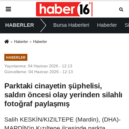
HABERLER
Bursa Haberleri
Haberler
S
Haberler
Haberler
HABERLER
Yayınlanma: 04 Haziran 2026 - 12:13
Güncelleme: 04 Haziran 2026 - 12:13
Parktaki cinayetin şüphelisi,
saldırı öncesi olay yerinden silahlı
fotoğraf paylaşmış
Salih KESKİN/KIZILTEPE (Mardin), (DHA)-
MARDİN'in Kızıltepe ilçesinde parkta