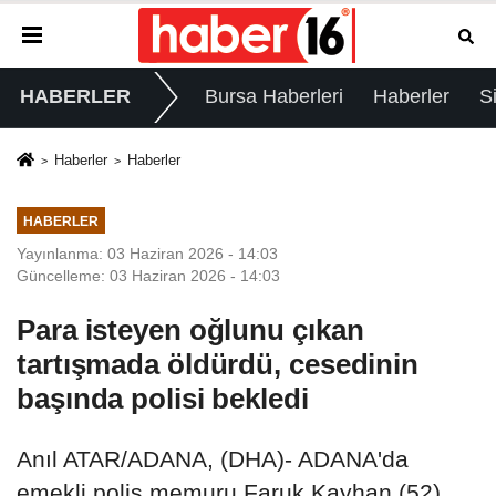
HABERLER
Bursa Haberleri
Haberler
S
Haberler
Haberler
HABERLER
Yayınlanma: 03 Haziran 2026 - 14:03
Güncelleme: 03 Haziran 2026 - 14:03
Para isteyen oğlunu çıkan
tartışmada öldürdü, cesedinin
başında polisi bekledi
Anıl ATAR/ADANA, (DHA)- ADANA'da
emekli polis memuru Faruk Kayhan (52),