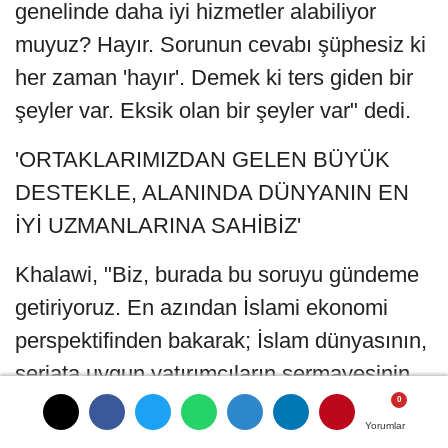
genelinde daha iyi hizmetler alabiliyor
muyuz? Hayır. Sorunun cevabı şüphesiz ki
her zaman 'hayır'. Demek ki ters giden bir
şeyler var. Eksik olan bir şeyler var" dedi.
'ORTAKLARIMIZDAN GELEN BÜYÜK
DESTEKLE, ALANINDA DÜNYANIN EN
İYİ UZMANLARINA SAHİBİZ'
Khalawi, "Biz, burada bu soruyu gündeme
getiriyoruz. En azından İslami ekonomi
perspektifinden bakarak; İslam dünyasının,
şeriata uygun yatırımcıların sermayesinin
sürdürülebilir bir kalkınma sağlanmasında
Yorumlar
Yorumlar
nasıl daha iyi bir rol oynamasını