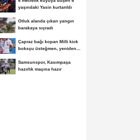
6 metrelik kuyuya düşen 6
yaşındaki Yasin kurtarıldı
Otluk alanda çıkan yangın
barakaya sıçradı
Çapraz bağı kopan Milli kick
boksçu üsteğmen, yeniden
ringde
Samsunspor, Kasımpaşa
hazırlık maçına hazır