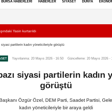
BURSA HABERLERI
HABERLER
SIYASET
DÜNYA
EKONO
ez Politikası
Kullanım Şartları
ındaki Yasin kurtarıldı
12:12
Otluk alanda çıka
siyasi partilerin kadın yöneticileriyle görüştü
Yayınlanma: 20 Mayıs 2026 - 16:50
Güncelleme: 20 Mayıs 2026 - 
ASET
azı siyasi partilerin kadın y
görüştü
kanı Özgür Özel, DEM Parti, Saadet Partisi, Gelece
kadın yöneticileriyle bir araya geldi