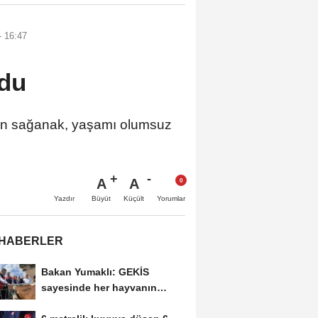
- 16:47
ldu
n sağanak, yaşamı olumsuz
A
A
Büyüt
Küçült
Yazdır
Yorumlar
 HABERLER
Bakan Yumaklı: GEKİS
sayesinde her hayvanın
dijital bir kimliği olacak