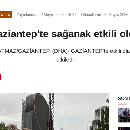
Yayınlanma: 20 Mayıs 2026 - 16:47
Güncelleme: 20 Mayıs 2026 
ERLER
ziantep'te sağanak etkili o
MAZ/GAZİANTEP, (DHA)- GAZİANTEP'te etkili ola
etkiledi
SON