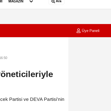
Ara
MI
MAGAZIN
Üye Paneli
n yangın barakaya sıçradı
12:12
Çapraz
16:50
öneticileriyle
k Partisi ve DEVA Partisi'nin