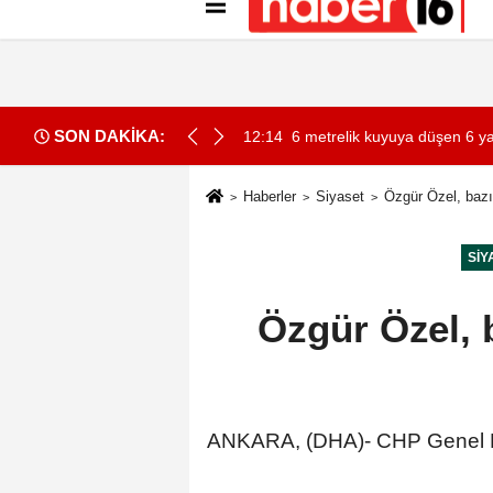
Künye
İletişim
Gizlilik İlkeleri
Çer
SON DAKİKA:
anın dijital bir kimliği olacak
12:14
6 metrelik kuyuya düşen 6 yaş
Haberler
Siyaset
Özgür Özel, bazı 
SIY
Özgür Özel, b
ANKARA, (DHA)- CHP Genel Baş