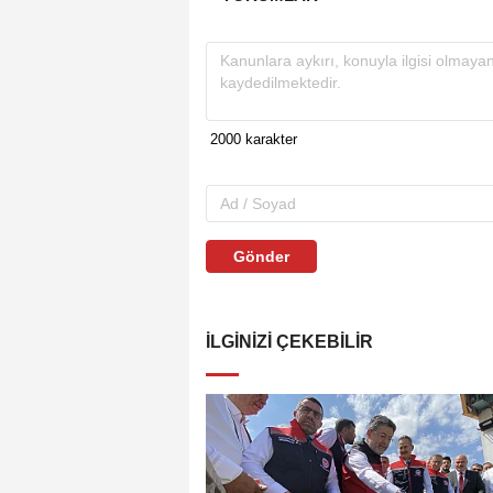
Gönder
İLGINIZI ÇEKEBILIR