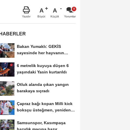
A
A
Büyüt
Küçült
Yazdır
Yorumlar
 HABERLER
Bakan Yumaklı: GEKİS
sayesinde her hayvanın
dijital bir kimliği olacak
6 metrelik kuyuya düşen 6
yaşındaki Yasin kurtarıldı
Otluk alanda çıkan yangın
barakaya sıçradı
Çapraz bağı kopan Milli kick
boksçu üsteğmen, yeniden
ringde
Samsunspor, Kasımpaşa
hazırlık maçına hazır