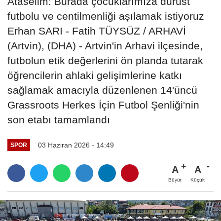
Ataselim: Burada çocuklarımıza dürüst
futbolu ve centilmenliği aşılamak istiyoruz
Erhan SARI - Fatih TÜYSÜZ / ARHAVİ
(Artvin), (DHA) - Artvin'in Arhavi ilçesinde,
futbolun etik değerlerini ön planda tutarak
öğrencilerin ahlaki gelişimlerine katkı
sağlamak amacıyla düzenlenen 14'üncü
Grassroots Herkes İçin Futbol Şenliği'nin
son etabı tamamlandı
03 Haziran 2026 - 14:49
SPOR
A
A
Büyüt
Küçült