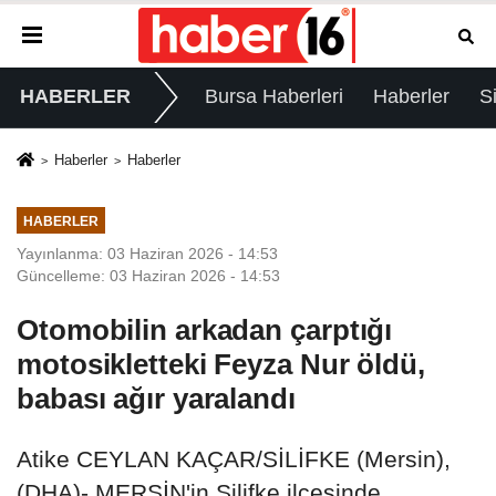
HABERLER
Bursa Haberleri
Haberler
S
Haberler
Haberler
HABERLER
Yayınlanma: 03 Haziran 2026 - 14:53
Güncelleme: 03 Haziran 2026 - 14:53
Otomobilin arkadan çarptığı
motosikletteki Feyza Nur öldü,
babası ağır yaralandı
Atike CEYLAN KAÇAR/SİLİFKE (Mersin),
(DHA)- MERSİN'in Silifke ilçesinde