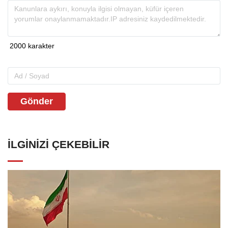
Gönder
İLGINIZI ÇEKEBILIR