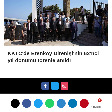
KKTC'de Erenköy Direnişi'nin 62'nci
yıl dönümü törenle anıldı
Künye
İletişim
Gizlilik İlkeleri
Çerez Politikası
Yorumlar
Yorumlar
Yorumlar
Kullanım Şartları