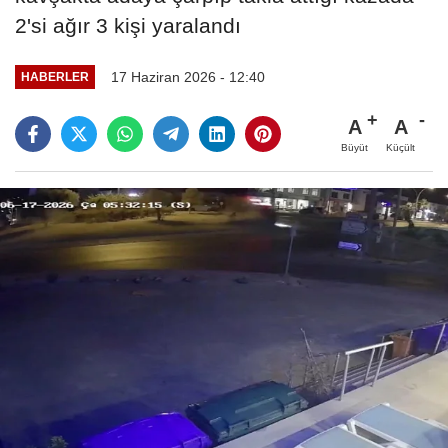
2'si ağır 3 kişi yaralandı
17 Haziran 2026 - 12:40
HABERLER
A
A
Büyüt
Küçült