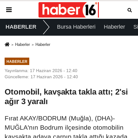
HABERLER
Bursa Haberleri
Haberler
S
Haberler
Haberler
HABERLER
Yayınlanma: 17 Haziran 2026 - 12:40
Güncelleme: 17 Haziran 2026 - 12:40
Otomobil, kavşakta takla attı; 2'si
ağır 3 yaralı
Fırat AKAY/BODRUM (Muğla), (DHA)-
MUĞLA'nın Bodrum ilçesinde otomobilin
kavşakta adaya çarpıp takla attığı kazada