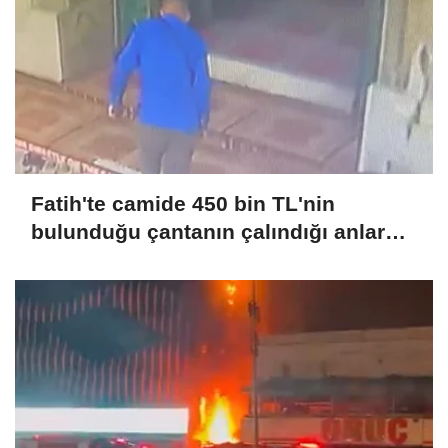
Fatih'te camide 450 bin TL'nin
bulunduğu çantanın çalındığı anlar
kamerada