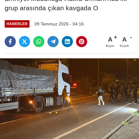
grup arasında çıkan kavgada O
09 Temmuz 2026 - 04:16
HABERLER
A
A
Büyüt
Küçült