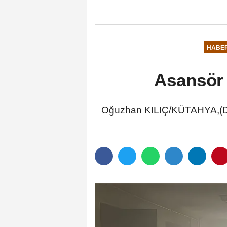
HABE
Asansör 
Oğuzhan KILIÇ/KÜTAHYA,(DHA)