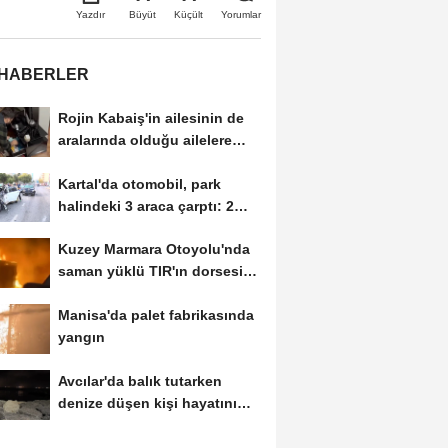
Büyüt
Küçült
Yazdır
Yorumlar
 HABERLER
Rojin Kabaiş'in ailesinin de
aralarında olduğu ailelere
tehdit...
Kartal'da otomobil, park
halindeki 3 araca çarptı: 2
yaralı
Kuzey Marmara Otoyolu'nda
saman yüklü TIR'ın dorsesi
alev alev...
Manisa'da palet fabrikasında
yangın
Avcılar'da balık tutarken
denize düşen kişi hayatını
kaybetti