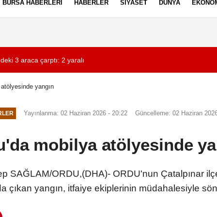
BURSA HABERLERI
HABERLER
SIYASET
DÜNYA
EKONO
ez Politikası
Kullanım Şartları
deki 3 araca çarptı: 2 yaralı
06:14
Kuzey Marmara Oto
 atölyesinde yangın
Yayınlanma: 02 Haziran 2026 - 20:22
Güncelleme: 02 Haziran 2026
RLER
'da mobilya atölyesinde y
 SAĞLAM/ORDU,(DHA)- ORDU'nun Çatalpınar ilçesin
da çıkan yangın, itfaiye ekiplerinin müdahalesiyle sö