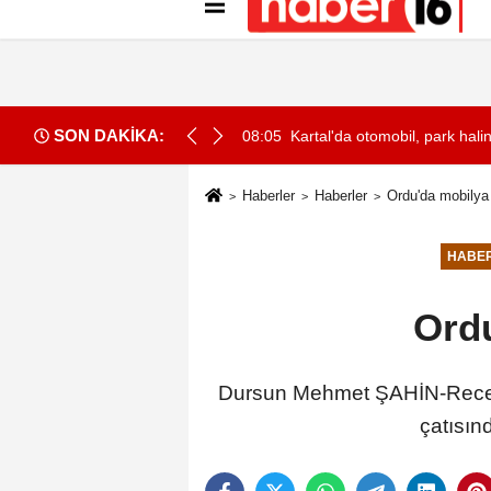
Künye
İletişim
Gizlilik İlkeleri
Çer
SON DAKİKA:
lduğu ailelere tehdit ve şantaja 2 tutuklama
08:05
Kartal'da otomobil, park halin
Haberler
Haberler
Ordu'da mobilya
HABE
Ordu
Dursun Mehmet ŞAHİN-Recep
çatısın