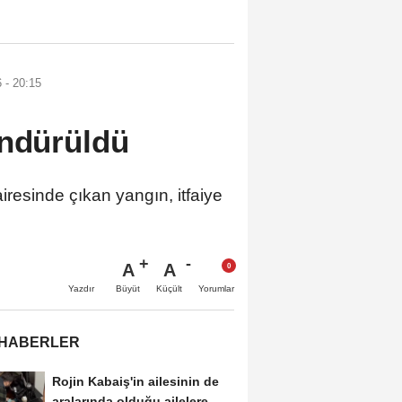
 - 20:15
öndürüldü
esinde çıkan yangın, itfaiye
A
A
Büyüt
Küçült
Yazdır
Yorumlar
 HABERLER
Rojin Kabaiş'in ailesinin de
aralarında olduğu ailelere