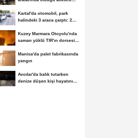
tehdit...
Kartal'da otomobil, park
halindeki 3 araca çarptı: 2
yaralı
Kuzey Marmara Otoyolu'nda
saman yüklü TIR'ın dorsesi
alev alev...
Manisa'da palet fabrikasında
yangın
Avcılar'da balık tutarken
denize düşen kişi hayatını
kaybetti