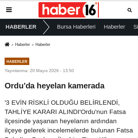
HABERLER
Bursa Haberleri
Haberler
S
Haberler
Haberler
HABERLER
Yayınlanma: 20 Mayıs 2026 - 13:50
Ordu'da heyelan kamerada
'3 EVİN RİSKLİ OLDUĞU BELİRLENDİ,
TAHLİYE KARARI ALINDI'Ordu'nun Fatsa
ilçesinde yaşanan heyelanın ardından
ilçeye gelerek incelemelerde bulunan Fatsa