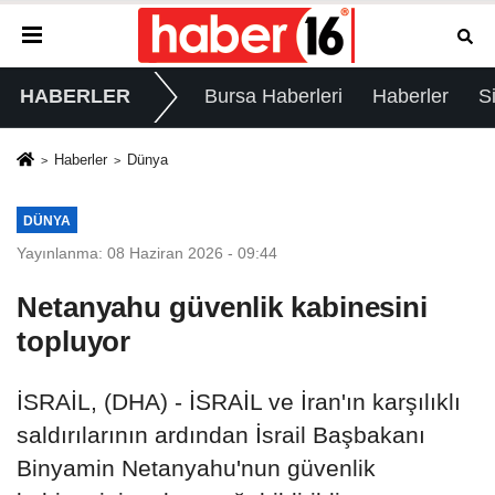
HABERLER
Bursa Haberleri
Haberler
S
Haberler
Dünya
DÜNYA
Yayınlanma: 08 Haziran 2026 - 09:44
Netanyahu güvenlik kabinesini
topluyor
İSRAİL, (DHA) - İSRAİL ve İran'ın karşılıklı
saldırılarının ardından İsrail Başbakanı
Binyamin Netanyahu'nun güvenlik