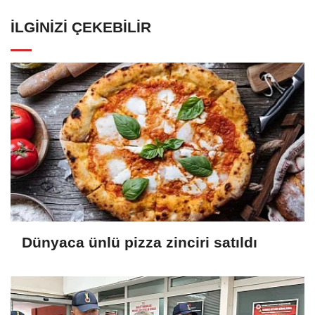
İLGINIZI ÇEKEBILIR
Dünyaca ünlü pizza zinciri satıldı