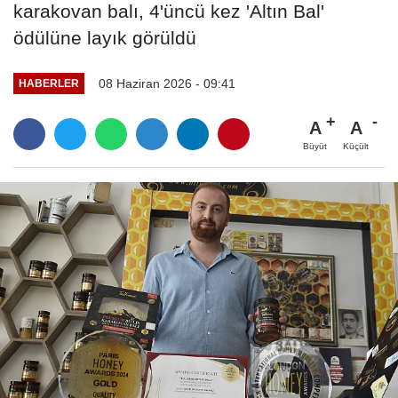
karakovan balı, 4'üncü kez 'Altın Bal'
ödülüne layık görüldü
08 Haziran 2026 - 09:41
HABERLER
A
A
Büyüt
Küçült