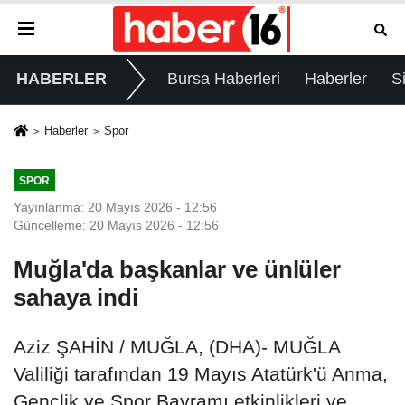
HABERLER
Bursa Haberleri
Haberler
S
Haberler
Spor
SPOR
Yayınlanma: 20 Mayıs 2026 - 12:56
Güncelleme: 20 Mayıs 2026 - 12:56
Muğla'da başkanlar ve ünlüler
sahaya indi
Aziz ŞAHİN / MUĞLA, (DHA)- MUĞLA
Valiliği tarafından 19 Mayıs Atatürk'ü Anma,
Gençlik ve Spor Bayramı etkinlikleri ve