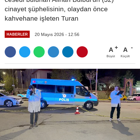
cinayet şüphelisinin, olaydan önce
kahvehane işleten Turan
20 Mayıs 2026 - 12:56
HABERLER
A
A
Büyüt
Küçült