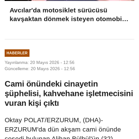
Avcılar'da motosiklet sürücüsü
kavşaktan dönmek isteyen otomobile
çarptı: 1 ağır yaralı
HABERLER
Yayınlanma: 20 Mayıs 2026 - 12:56
Güncelleme: 20 Mayıs 2026 - 12:56
Cami önündeki cinayetin
şüphelisi, kahvehane işletmecisini
vuran kişi çıktı
Oktay POLAT/ERZURUM, (DHA)-
ERZURUM'da dün akşam cami önünde
cesedi bulunan Alihan Bülbül'ün (32)