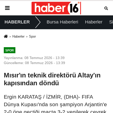
HABERLER
Bursa Haberleri
Haberler
S
Haberler
Spor
SPOR
Yayınlanma: 08 Temmuz 2026 - 13:39
Güncelleme: 08 Temmuz 2026 - 13:39
Mısır'ın teknik direktörü Altay'ın
kapısından döndü
Ergin KARATAŞ / İZMİR, (DHA)- FIFA
Dünya Kupası'nda son şampiyon Arjantin'e
2-0 öne geçtiği maçta 3-2 yenilerek çeyrek