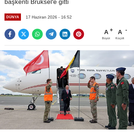
başkenti Brüksel'e gitti
17 Haziran 2026 - 16:52
DÜNYA
A
A
Büyüt
Küçült