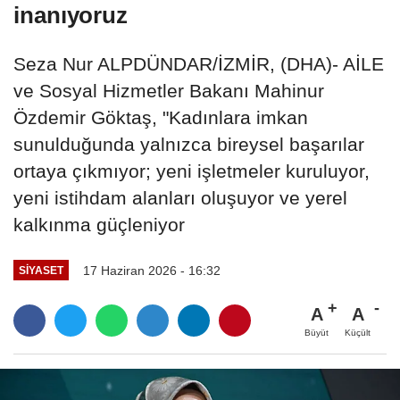
inanıyoruz
Seza Nur ALPDÜNDAR/İZMİR, (DHA)- AİLE
ve Sosyal Hizmetler Bakanı Mahinur
Özdemir Göktaş, "Kadınlara imkan
sunulduğunda yalnızca bireysel başarılar
ortaya çıkmıyor; yeni işletmeler kuruluyor,
yeni istihdam alanları oluşuyor ve yerel
kalkınma güçleniyor
17 Haziran 2026 - 16:32
SIYASET
A
A
Büyüt
Küçült