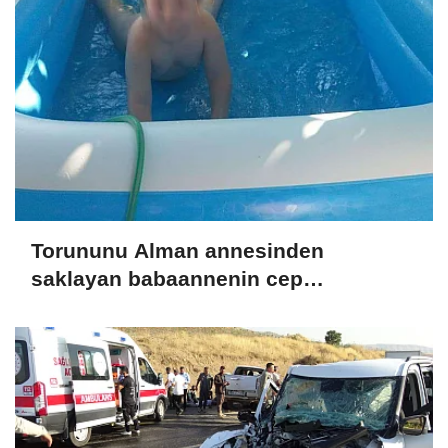
Torununu Alman annesinden
saklayan babaannenin cep
telefonundan Nazar'ın görüntüleri
çıktı