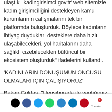
ulaştık. 'kadingirisimci.gov.tr' web sitemizle
kadın girişimciliğini destekleyen kamu
kurumlarının çalışmalarını tek bir
platformda buluşturduk. Böylece kadınların
ihtiyaç duydukları desteklere daha hızlı
ulaşabilecekleri, yol haritalarını daha
sağlıklı çizebilecekleri bütüncül bir
ekosistem oluşturduk" ifadelerini kullandı.
'KADINLARIN DÖNÜŞÜMÜN ÖNCÜSÜ
OLMALARI İÇİN ÇALIŞIYORUZ'
Bakan Göktaş, "Hepsiburada ile yaptığımız
iş birliğiyle kadın girişimcilerimizi, dijital
Yorumlar
Yorumlar
Yorumlar
ticaretin güçlü aktörleri haline getiriyoruz.