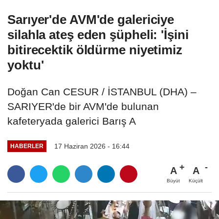
Sarıyer'de AVM'de galericiye
silahla ateş eden şüpheli: 'İşini
bitirecektik öldürme niyetimiz
yoktu'
Doğan Can CESUR / İSTANBUL (DHA) –
SARIYER'de bir AVM'de bulunan
kafeteryada galerici Barış A
17 Haziran 2026 - 16:44
HABERLER
A
A
Büyüt
Küçült