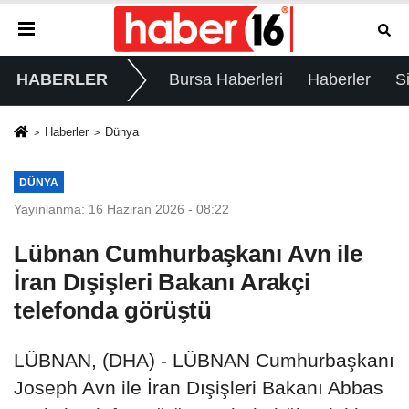
HABERLER
Bursa Haberleri
Haberler
S
Haberler
Dünya
DÜNYA
Yayınlanma: 16 Haziran 2026 - 08:22
Lübnan Cumhurbaşkanı Avn ile
İran Dışişleri Bakanı Arakçi
telefonda görüştü
LÜBNAN, (DHA) - LÜBNAN Cumhurbaşkanı
Joseph Avn ile İran Dışişleri Bakanı Abbas