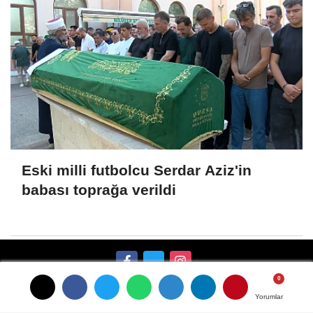
Eski milli futbolcu Serdar Aziz'in
babası toprağa verildi
Künye
İletişim
Gizlilik İlkeleri
Çerez Politikası
Yorumlar
Yorumlar
Yorumlar