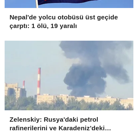
Nepal'de yolcu otobüsü üst geçide
çarptı: 1 ölü, 19 yaralı
Zelenskiy: Rusya'daki petrol
rafinerilerini ve Karadeniz'deki
devriye teknelerini vurduk