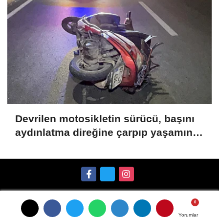
Devrilen motosikletin sürücü, başını
aydınlatma direğine çarpıp yaşamını
yitirdi
Künye
İletişim
Gizlilik İlkeleri
Çerez Politikası
Yorumlar
Yorumlar
Kullanım Şartları