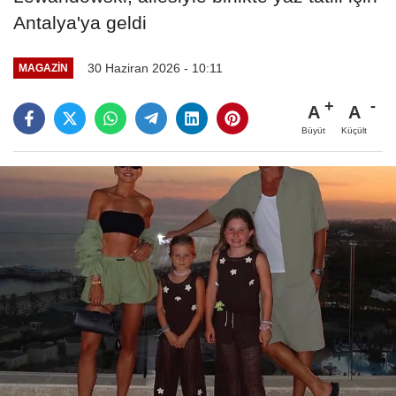
Antalya'ya geldi
30 Haziran 2026 - 10:11
MAGAZIN
A
A
Büyüt
Küçült