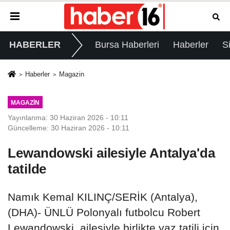
HABERLER
Bursa Haberleri
Haberler
S
Haberler
Magazin
MAGAZIN
Yayınlanma: 30 Haziran 2026 - 10:11
Güncelleme: 30 Haziran 2026 - 10:11
Lewandowski ailesiyle Antalya'da
tatilde
Namık Kemal KILINÇ/SERİK (Antalya),
(DHA)- ÜNLÜ Polonyalı futbolcu Robert
Lewandowski, ailesiyle birlikte yaz tatili için