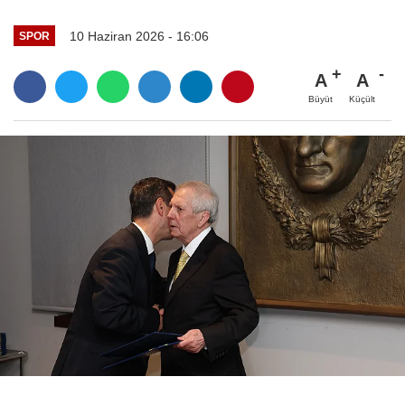
10 Haziran 2026 - 16:06
SPOR
A
A
Büyüt
Küçült