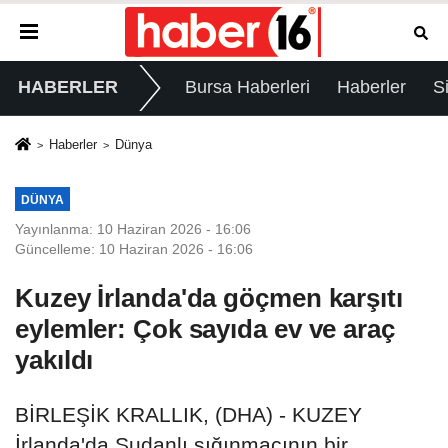
HABERLER
Bursa Haberleri
Haberler
S
Haberler
Dünya
DÜNYA
Yayınlanma: 10 Haziran 2026 - 16:06
Güncelleme: 10 Haziran 2026 - 16:06
Kuzey İrlanda'da göçmen karşıtı
eylemler: Çok sayıda ev ve araç
yakıldı
BİRLEŞİK KRALLIK, (DHA) - KUZEY
İrlanda'da Sudanlı sığınmacının bir