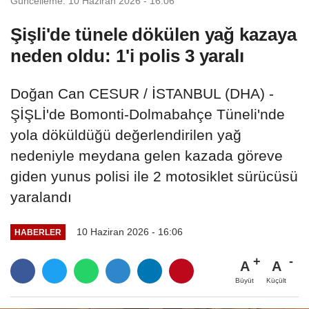
Güncelleme: 10 Haziran 2026 - 16:06
Şişli'de tünele dökülen yağ kazaya
neden oldu: 1'i polis 3 yaralı
Doğan Can CESUR / İSTANBUL (DHA) -
ŞİŞLİ'de Bomonti-Dolmabahçe Tüneli'nde
yola döküldüğü değerlendirilen yağ
nedeniyle meydana gelen kazada göreve
giden yunus polisi ile 2 motosiklet sürücüsü
yaralandı
10 Haziran 2026 - 16:06
HABERLER
A
A
Büyüt
Küçült