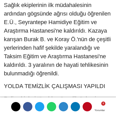
Sağlık ekiplerinin ilk müdahalesinin
ardından gögsünde ağrısı olduğu öğrenilen
E.Ü., Seyrantepe Hamidiye Eğitim ve
Araştırma Hastanesi'ne kaldırıldı. Kazaya
karışan Burak B. ve Koray Ö.'nün de çeşitli
yerlerinden hafif şekilde yaralandığı ve
Taksim Eğitim ve Araştırma Hastanesi'ne
kaldırıldı. 3 yaralının de hayati tehlikesinin
bulunmadığı öğrenildi.
YOLDA TEMİZLİK ÇALIŞMASI YAPILDI
Polis ekipleri tünelde güvenlik önlemi
alırken, belediye ekipleri de yola dökülen
Yorumlar
Yorumlar
Yorumlar
Yorumlar
yağın temizlenmesi için çalışma yaptı.