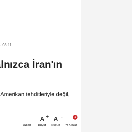
 08:11
lnızca İran'ın
erikan tehditleriyle değil,
A
A
Büyüt
Küçült
Yazdır
Yorumlar