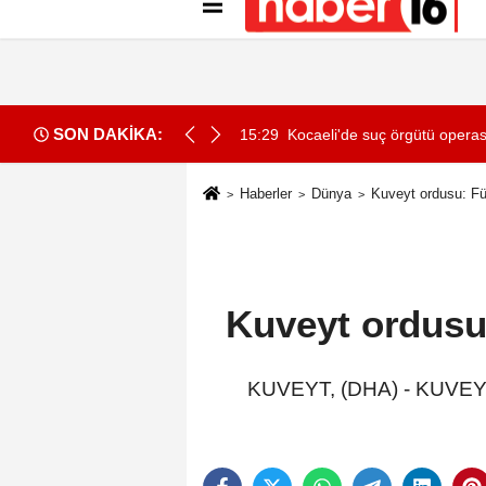
Künye
İletişim
Gizlilik İlkeleri
Çer
SON DAKİKA:
ulaması' için kamu spotu
15:29
Kocaeli'de suç örgütü operas
Haberler
Dünya
Kuveyt ordusu: Füz
Kuveyt ordusu:
KUVEYT, (DHA) - KUVEYT o