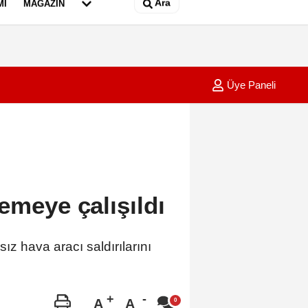
Ara
MI
MAGAZIN
Üye Paneli
 ve 3'üncü haftanın programları belli oldu
15:24
Büyükç
emeye çalışıldı
 hava aracı saldırılarını
A
A