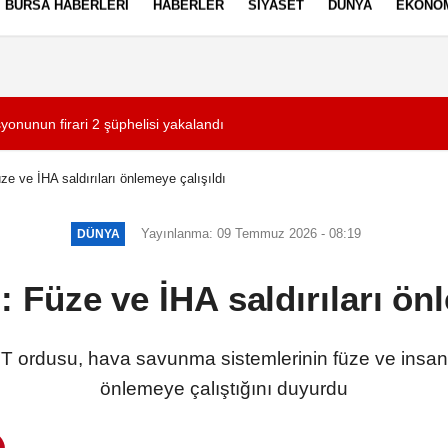
BURSA HABERLERI
HABERLER
SIYASET
DÜNYA
EKONO
ez Politikası
Kullanım Şartları
yonunun firari 2 şüphelisi yakalandı
15:24
Süper Lig'de 2'nci
e ve İHA saldırıları önlemeye çalışıldı
Yayınlanma: 09 Temmuz 2026 - 08:19
DÜNYA
 Füze ve İHA saldırıları önl
rdusu, hava savunma sistemlerinin füze ve insansız
önlemeye çalıştığını duyurdu