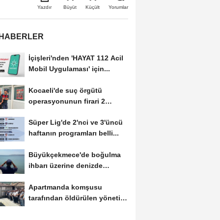
Büyüt
Küçült
Yazdır
Yorumlar
 HABERLER
İçişleri'nden 'HAYAT 112 Acil
Mobil Uygulaması' için...
Kocaeli'de suç örgütü
operasyonunun firari 2
şüphelisi yakalandı
Süper Lig'de 2'nci ve 3'üncü
haftanın programları belli...
Büyükçekmece'de boğulma
ihbarı üzerine denizde
başlatılan...
Apartmanda komşusu
tarafından öldürülen yönetici
yardımcısı,...