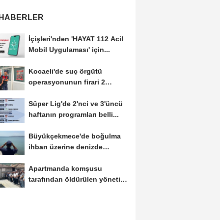
 HABERLER
İçişleri'nden 'HAYAT 112 Acil
Mobil Uygulaması' için...
Kocaeli'de suç örgütü
operasyonunun firari 2
şüphelisi yakalandı
Süper Lig'de 2'nci ve 3'üncü
haftanın programları belli...
Büyükçekmece'de boğulma
ihbarı üzerine denizde
başlatılan...
Apartmanda komşusu
tarafından öldürülen yönetici
yardımcısı,...