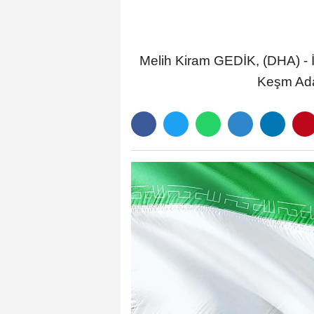
Melih Kiram GEDİK, (DHA) - İ
Keşm Adas