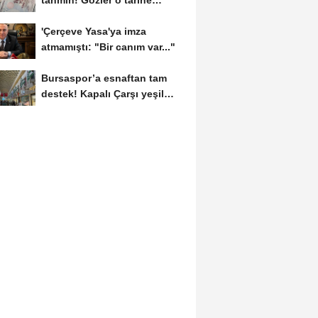
tahmin! Gözler o tarihe
çevrildi
'Çerçeve Yasa'ya imza
atmamıştı: "Bir canım var..."
Bursaspor’a esnaftan tam
destek! Kapalı Çarşı yeşil
beyaza büründü