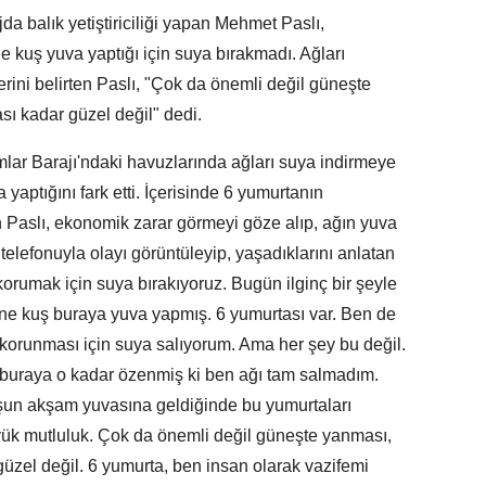
a balık yetiştiriciliği yapan Mehmet Paslı,
e kuş yuva yaptığı için suya bırakmadı. Ağları
rini belirten Paslı, "Çok da önemli değil güneşte
sı kadar güzel değil" dedi.
ımlar Barajı'ndaki havuzlarında ağları suya indirmeye
a yaptığını fark etti. İçerisinde 6 yumurtanın
Paslı, ekonomik zarar görmeyi göze alıp, ağın yuva
elefonuyla olayı görüntüleyip, yaşadıklarını anlatan
orumak için suya bırakıyoruz. Bugün ilginç bir şeyle
nne kuş buraya yuva yapmış. 6 yumurtası var. Ben de
korunması için suya salıyorum. Ama her şey bu değil.
 buraya o kadar özenmiş ki ben ağı tam salmadım.
uşun akşam yuvasına geldiğinde bu yumurtaları
ük mutluluk. Çok da önemli değil güneşte yanması,
güzel değil. 6 yumurta, ben insan olarak vazifemi