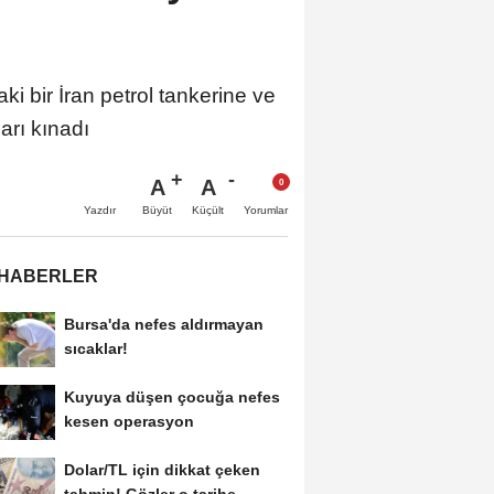
 bir İran petrol tankerine ve
arı kınadı
A
A
Büyüt
Küçült
Yazdır
Yorumlar
 HABERLER
Bursa'da nefes aldırmayan
sıcaklar!
Kuyuya düşen çocuğa nefes
kesen operasyon
Dolar/TL için dikkat çeken