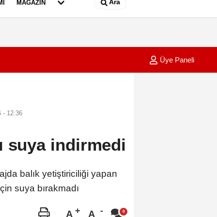
Ara
MI
MAGAZIN
Üye Paneli
lü sürücü aydınlatma direğine çarptı; 1 yaralı
01:05
Çanakk
 - 12:36
ı suya indirmedi
 balık yetiştiriciliği yapan
için suya bırakmadı
A
A