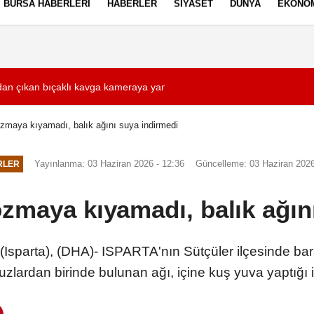
BURSA HABERLERI
HABERLER
SIYASET
DÜNYA
EKONO
ez Politikası
Kullanım Şartları
dan çıkan bıçaklı kavga kameraya yansıdı: 2 yaralı
03:33
Eskişehir'de alkol
zmaya kıyamadı, balık ağını suya indirmedi
Yayınlanma: 03 Haziran 2026 - 12:36
Güncelleme: 03 Haziran 2026
RLER
zmaya kıyamadı, balık ağın
ta), (DHA)- ISPARTA'nın Sütçüler ilçesinde barajda
zlardan birinde bulunan ağı, içine kuş yuva yaptığı 