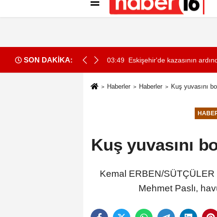
Künye
İletişim
Gizlilik İlkeleri
Çer
SON DAKİKA:
ki çöp yığınları arasında bulundu
03:49
Eskişehir'de kazasının ardın
Haberler
Haberler
Kuş yuvasını bo
HABE
Kuş yuvasını bo
Kemal ERBEN/SÜTÇÜLER (Ispar
Mehmet Paslı, havu