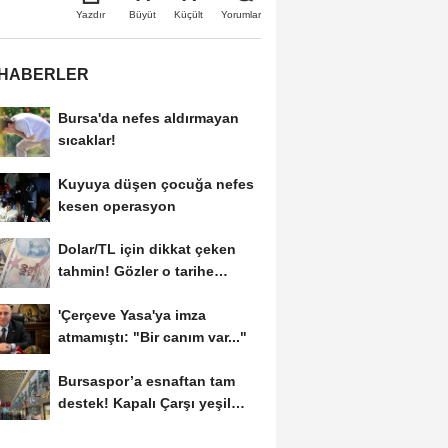
Büyüt
Küçült
Yazdır
Yorumlar
 HABERLER
Bursa'da nefes aldırmayan
sıcaklar!
Kuyuya düşen çocuğa nefes
kesen operasyon
Dolar/TL için dikkat çeken
tahmin! Gözler o tarihe
çevrildi
'Çerçeve Yasa'ya imza
atmamıştı: "Bir canım var..."
Bursaspor’a esnaftan tam
destek! Kapalı Çarşı yeşil
beyaza büründü